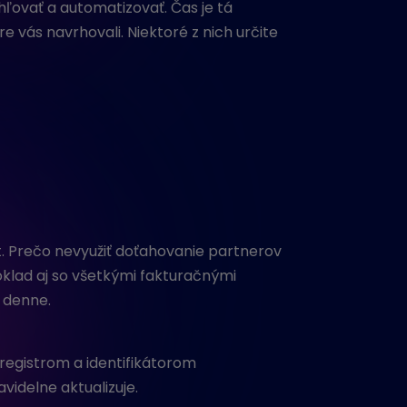
hľovať a automatizovať. Čas je tá
 vás navrhovali. Niektoré z nich určite
t. Prečo nevyužiť doťahovanie partnerov
oklad aj so všetkými fakturačnými
t denne.
 registrom a identifikátorom
videlne aktualizuje.