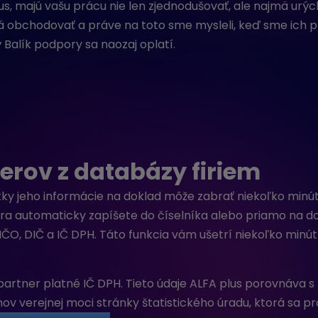
s, majú vašu prácu nie len zjednodušovať, ale najmä urýc
á obchodovať a práve na toto sme mysleli, keď sme ich pre
ý Balík podpory sa naozaj oplatí.
erov z databázy firiem
tky jeho informácie na doklad môže zabrať niekoľko minú
era automaticky zapíšete do číselníka alebo priamo na d
IČO, DIČ a IČ DPH. Táto funkcia vám ušetrí niekoľko minú
partner platné IČ DPH. Tieto údaje ALFA plus porovnáva s
v verejnej moci stránky štatistického úradu, ktorá sa pra