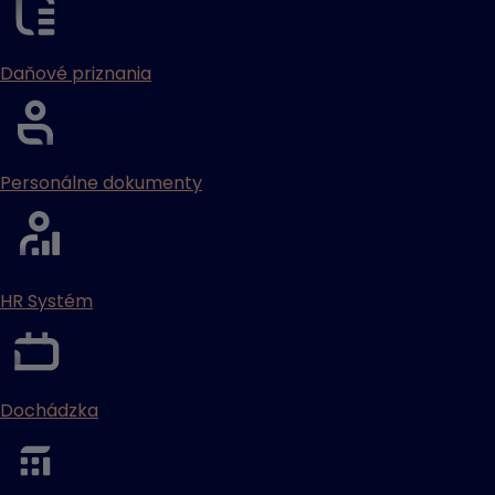
Daňové priznania
Personálne dokumenty
HR Systém
Dochádzka