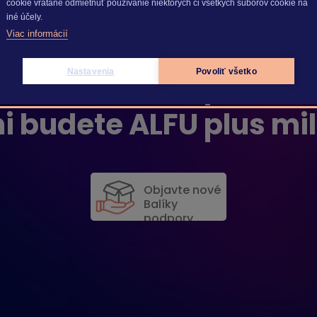
cookie vrátane odmietnuť používanie niektorých či všetkých súborov cookie na
iné účely.
Viac informácií
mi budete ALFU plus milovať
Nastavenia
Povoliť všetko
mi budete ALFU plus mi
mi budete ALFU plus mi
Objavte nové
Balíky
podpory