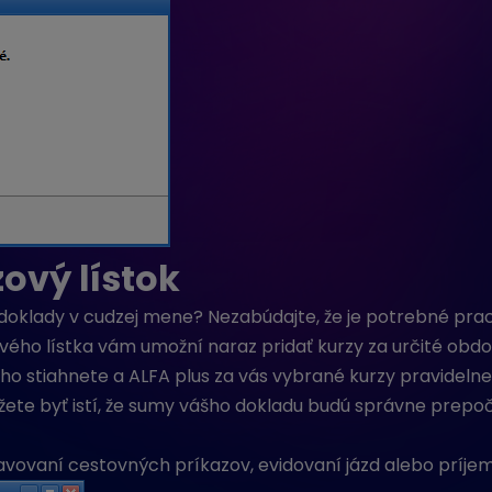
ový lístok
 doklady v cudzej mene? Nezabúdajte, že je potrebné pr
vého lístka vám umožní naraz pridať kurzy za určité obd
cho stiahnete a ALFA plus za vás vybrané kurzy pravideln
ôžete byť istí, že sumy vášho dokladu budú správne prepo
ystavovaní cestovných príkazov, evidovaní jázd alebo príjem