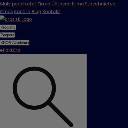
Malý podnikateľ
Firma
Účtovná firma
Stavebníctvo
O nás
Kariéra
Blog
Kontakt
Produkty
Podpora
KROS Akadémia
eFaktúra