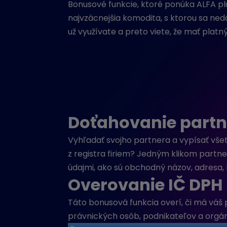
Bonusové funkcie, ktoré ponúka ALFA plu
najvzácnejšia komodita, s ktorou sa ned
už využívate a preto viete, že mať platn
Doťahovanie partn
Vyhľadať svojho partnera a vypísať vše
z registra firiem? Jedným klikom partn
údajmi, ako sú obchodný názov, adresa, 
Overovanie IČ DPH
Táto bonusová funkcia overí, či má váš 
právnických osôb, podnikateľov a orgáno