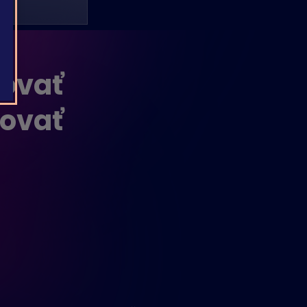
lovať
lovať