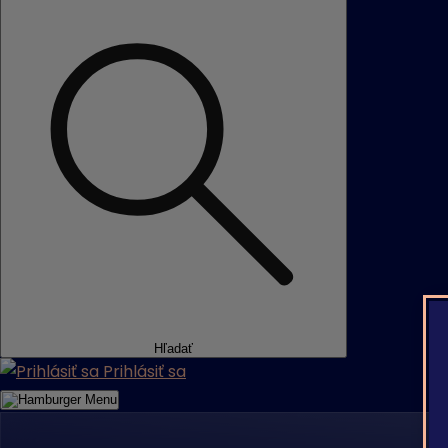
Hľadať
Prihlásiť sa
Menu