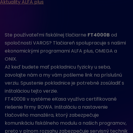
Aktuality ALFA plus
Ste používateľmi fiskálnej tlačiarne
FT4000B
od
spoločnosti VAROS? Tlačiareň spolupracuje s našimi
ekonomickými programami ALFA plus, OMEGA a
ONIX.
Až keď budete mať pokladnicu fyzicky u seba,
zavolajte nám a my vám pošleme link na príslušnú
verziu. Spustenie pokladnice je potrebné zosúladiť s
inštaláciou tejto verzie.
FT4000B v systéme eKasa využíva certifikované
riešenie firmy BOWA. Inštaláciu a nastavenie
tlačového manažéra, ktorý zabezpečuje
komunikáciu fiskálneho modulu a našich programov,
preto v plnom rozsahu zabezpečuje servisný technik