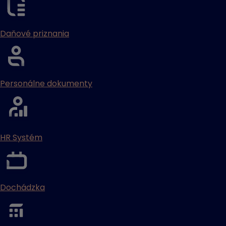
Daňové priznania
Personálne dokumenty
HR Systém
Dochádzka