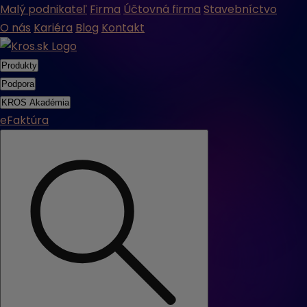
Malý podnikateľ
Firma
Účtovná firma
Stavebníctvo
O nás
Kariéra
Blog
Kontakt
Produkty
Podpora
KROS Akadémia
eFaktúra