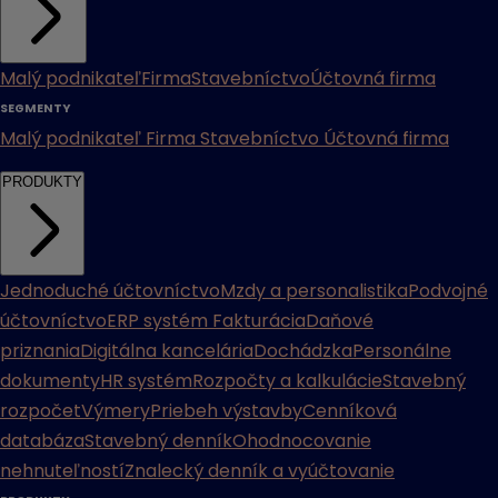
Malý podnikateľ
Firma
Stavebníctvo
Účtovná firma
SEGMENTY
Malý podnikateľ
Firma
Stavebníctvo
Účtovná firma
PRODUKTY
Jednoduché účtovníctvo
Mzdy a personalistika
Podvojné
účtovníctvo
ERP systém
Fakturácia
Daňové
priznania
Digitálna kancelária
Dochádzka
Personálne
dokumenty
HR systém
Rozpočty a kalkulácie
Stavebný
rozpočet
Výmery
Priebeh výstavby
Cenníková
databáza
Stavebný denník
Ohodnocovanie
nehnuteľností
Znalecký denník a vyúčtovanie