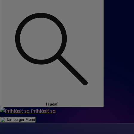
Hľadať
Prihlásiť sa
Menu