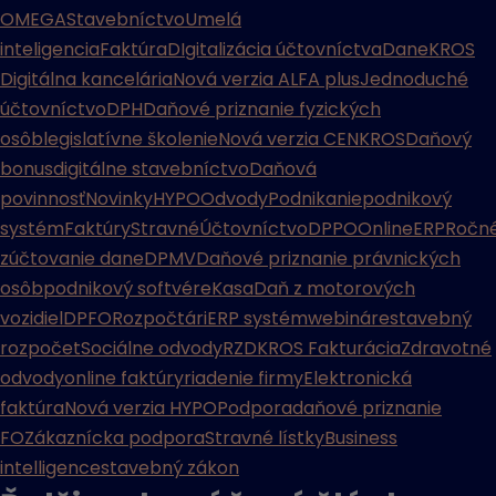
OMEGA
Stavebníctvo
Umelá
inteligencia
Faktúra
DIgitalizácia účtovníctva
Dane
KROS
Digitálna kancelária
Nová verzia ALFA plus
Jednoduché
účtovníctvo
DPH
Daňové priznanie fyzických
osôb
legislatívne školenie
Nová verzia CENKROS
Daňový
bonus
digitálne stavebníctvo
Daňová
povinnosť
Novinky
HYPO
Odvody
Podnikanie
podnikový
systém
Faktúry
Stravné
Účtovníctvo
DPPO
Online
ERP
Ročn
zúčtovanie dane
DPMV
Daňové priznanie právnických
osôb
podnikový softvér
eKasa
Daň z motorových
vozidiel
DPFO
Rozpočtári
ERP systém
webináre
stavebný
rozpočet
Sociálne odvody
RZD
KROS Fakturácia
Zdravotné
odvody
online faktúry
riadenie firmy
Elektronická
faktúra
Nová verzia HYPO
Podpora
daňové priznanie
FO
Zákaznícka podpora
Stravné lístky
Business
intelligence
stavebný zákon