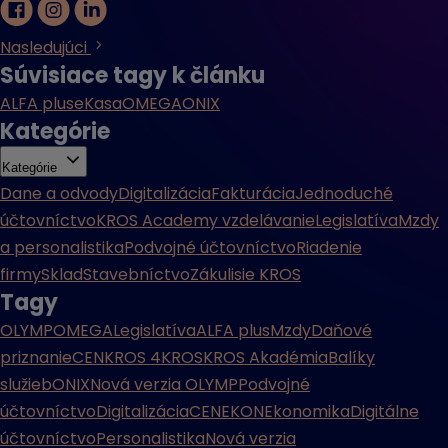
Nasledujúci
Súvisiace tagy k článku
ALFA plus
eKasa
OMEGA
ONIX
Kategórie
Kategórie
Dane a odvody
Digitalizácia
Fakturácia
Jednoduché
účtovníctvo
KROS Academy vzdelávanie
Legislatíva
Mzdy
a personalistika
Podvojné účtovníctvo
Riadenie
firmy
Sklad
Stavebníctvo
Zákulisie KROS
Tagy
OLYMP
OMEGA
Legislatíva
ALFA plus
Mzdy
Daňové
priznanie
CENKROS 4
KROS
KROS Akadémia
Balíky
služieb
ONIX
Nová verzia OLYMP
Podvojné
účtovníctvo
Digitalizácia
CENEKON
Ekonomika
Digitálne
účtovníctvo
Personalistika
Nová verzia