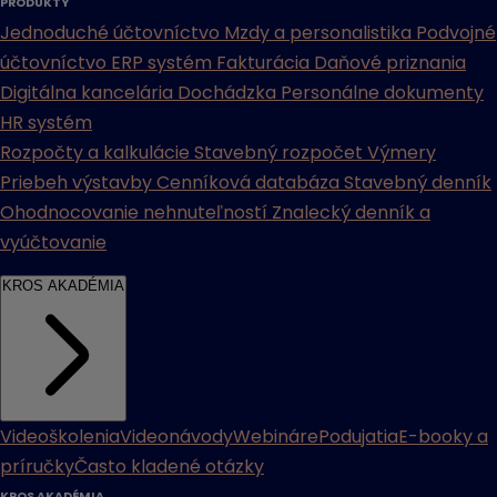
PRODUKTY
Jednoduché účtovníctvo
Mzdy a personalistika
Podvojné
účtovníctvo
ERP systém
Fakturácia
Daňové priznania
Digitálna kancelária
Dochádzka
Personálne dokumenty
HR systém
Rozpočty a kalkulácie
Stavebný rozpočet
Výmery
Priebeh výstavby
Cenníková databáza
Stavebný denník
Ohodnocovanie nehnuteľností
Znalecký denník a
vyúčtovanie
KROS AKADÉMIA
Videoškolenia
Videonávody
Webináre
Podujatia
E-booky a
príručky
Často kladené otázky
KROS AKADÉMIA