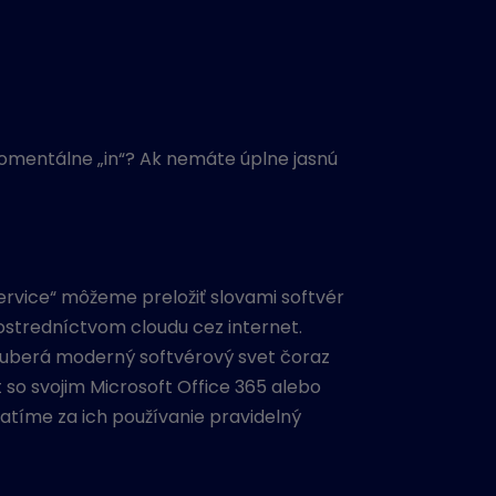
momentálne „in“? Ak nemáte úplne jasnú
service“ môžeme preložiť slovami softvér
ostredníctvom cloudu cez internet.
 uberá moderný softvérový svet čoraz
 so svojim Microsoft Office 365 alebo
atíme za ich používanie pravidelný