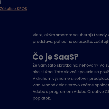
|
Zákulisie KROS
Viete, akým smerom sa uberajú trendy v
predstavu, pohodlne sa usaďte, začítajte
Čo je SaaS?
Že vám táto skratka nič nehovorí? Vo sv
ako služba. Toto slovné spojenie sa po
V druhom význame si softvér predplác
viac. Mnohé celosvetovo známe spoločnos
Adobe s programom Adobe Creative Cloud.
poplatok.