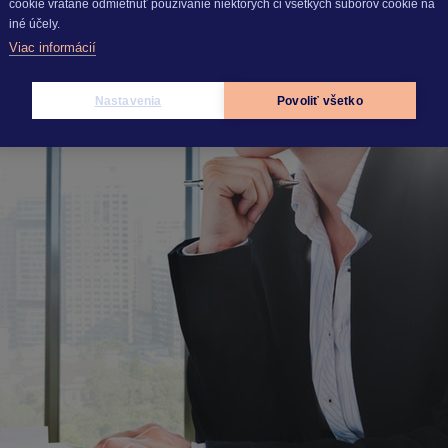
cookie vrátane odmietnuť používanie niektorých či všetkých súborov cookie na
iné účely.
Viac informácií
Nastavenia
Povoliť všetko