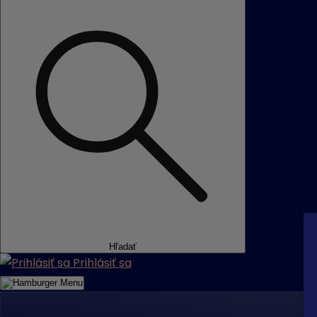
Hľadať
Prihlásiť sa
Menu