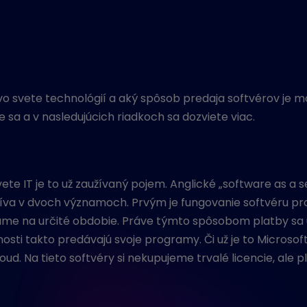
o svete technológií a aký spôsob predaja softvérov je 
 sa a v nasledujúcich riadkoch sa dozviete viac.
ete IT je to už zaužívaný pojem. Anglické „software as a 
užíva v dvoch významoch. Prvým je fungovanie softvéru pr
ame na určité obdobie. Práve týmto spôsobom platby sa
ti takto predávajú svoje programy. Či už je to Microsoft
 Na tieto softvéry si nekupujeme trvalé licencie, ale pl