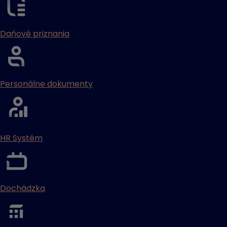
Daňové priznania
Personálne dokumenty
HR Systém
Dochádzka