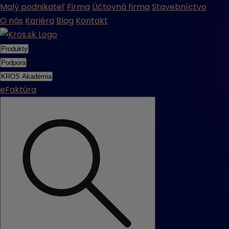
Malý podnikateľ
Firma
Účtovná firma
Stavebníctvo
O nás
Kariéra
Blog
Kontakt
Produkty
Podpora
KROS Akadémia
eFaktúra