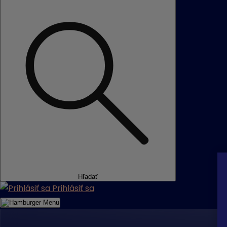
Hľadať
Prihlásiť sa
Menu