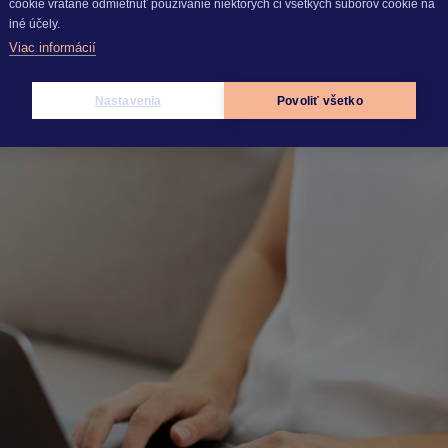
cookie vrátane odmietnuť používanie niektorých či všetkých súborov cookie na
iné účely.
Viac informácií
 Premium API od Tatra banky – kam smerujeme? (4. časť)
Nastavenia
Povoliť všetko