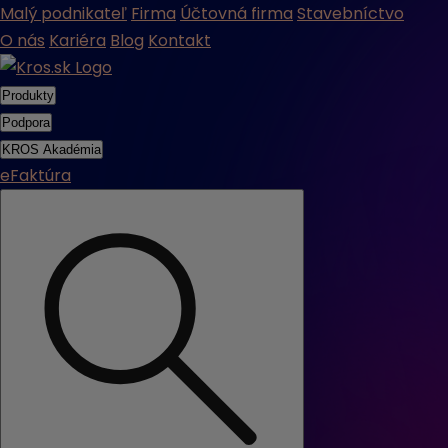
Malý podnikateľ
Firma
Účtovná firma
Stavebníctvo
O nás
Kariéra
Blog
Kontakt
Produkty
Podpora
KROS Akadémia
eFaktúra