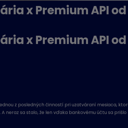
lária x Premium API o
lária x Premium API o
nou z posledných činností pri uzatváraní mesiaca, ktorú
A neraz sa stalo, že len vďaka bankovému účtu sa prišlo n