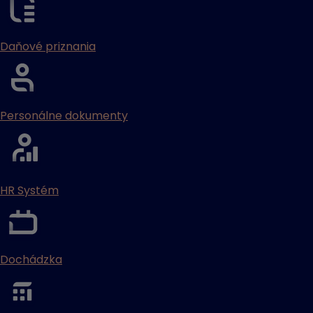
Daňové priznania
Personálne dokumenty
HR Systém
Dochádzka