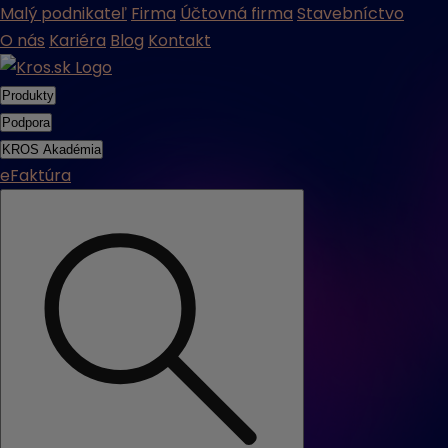
Malý podnikateľ
Firma
Účtovná firma
Stavebníctvo
O nás
Kariéra
Blog
Kontakt
Produkty
Podpora
KROS Akadémia
eFaktúra