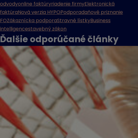
odvody
online faktúry
riadenie firmy
Elektronická
faktúra
Nová verzia HYPO
Podpora
daňové priznanie
FO
Zákaznícka podpora
Stravné lístky
Business
intelligence
stavebný zákon
Ďalšie odporúčané
články