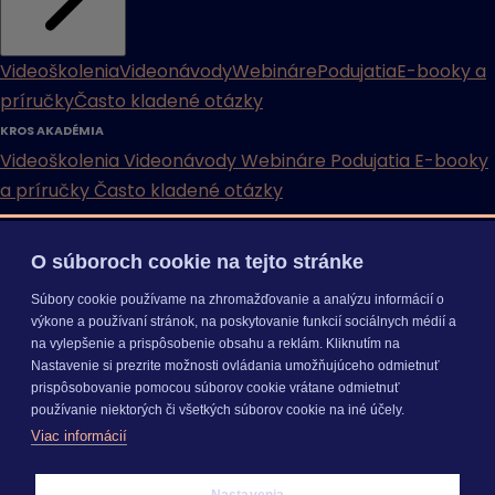
Videoškolenia
Videonávody
Webináre
Podujatia
E-booky a
príručky
Často kladené otázky
KROS AKADÉMIA
Videoškolenia
Videonávody
Webináre
Podujatia
E-booky
a príručky
Často kladené otázky
INÉ
O súboroch cookie na tejto stránke
Cenníky
Odporučte nás
Právne dokumenty
Odporúčaná
Súbory cookie používame na zhromažďovanie a analýzu informácií o
konfigurácia
Aktualizácia verzií
Mobilné aplikácie
výkone a používaní stránok, na poskytovanie funkcií sociálnych médií a
na vylepšenie a prispôsobenie obsahu a reklám. Kliknutím na
INÉ
Nastavenie si prezrite možnosti ovládania umožňujúceho odmietnuť
Cenníky
Odporučte nás
Právne dokumenty
Odporúčaná
prispôsobovanie pomocou súborov cookie vrátane odmietnuť
konfigurácia
Aktualizácia verzií
Mobilné aplikácie
používanie niektorých či všetkých súborov cookie na iné účely.
Odoberajte
NOVINKY
Viac informácií
O nás
Kariéra
Pre média
Nastavenie cookies
Nastavenia