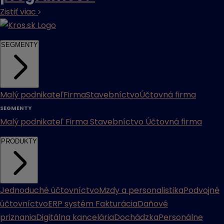
Zistiť viac
SEGMENTY
Malý podnikateľ
Firma
Stavebníctvo
Účtovná firma
SEGMENTY
Malý podnikateľ
Firma
Stavebníctvo
Účtovná firma
PRODUKTY
Jednoduché účtovníctvo
Mzdy a personalistika
Podvojné
účtovníctvo
ERP systém
Fakturácia
Daňové
priznania
Digitálna kancelária
Dochádzka
Personálne