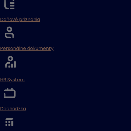
Daňové priznania
Personálne dokumenty
HR Systém
Dochádzka