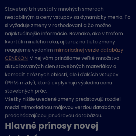
Stavebný trh sa stal v mnohých smeroch
nestabilným a ceny vstupov sa dynamicky menia. To
si vyžaduje zmeny v rozhodovaní a čo možno
najaktuálnejšie informácie. Rovnako, ako v treťom
kvartáli minulého roka, aj teraz na tieto zmeny
reagujeme vydaním
mimoriadnej verzie databázy
CENEKON
. V nej vám prinášame veľké množstvo
aktualizovaných cien stavebných materiálov a
komodít z rôznych oblastí, ale i ďalších vstupov
(PHM, mzdy), ktoré ovplyvňujú výslednú cenu
stavebných prác.
Všetky nižšie uvedené zmeny predstavujú rozdiel
medzi mimoriadnou májovou verziou databázy a
predchádzajúcou januárovou databázou.
Hlavné prínosy novej