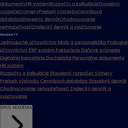
dokumenty
HR systém
Rozpočty a kalkulácie
Stavebný
rozpočet
Výmery
Priebeh výstavby
Cenníková
databáza
Stavebný denník
Ohodnocovanie
nehnuteľností
Znalecký denník a vyúčtovanie
PRODUKTY
Jednoduché účtovníctvo
Mzdy a personalistika
Podvojné
účtovníctvo
ERP systém
Fakturácia
Daňové priznania
Digitálna kancelária
Dochádzka
Personálne dokumenty
HR systém
Rozpočty a kalkulácie
Stavebný rozpočet
Výmery
Priebeh výstavby
Cenníková databáza
Stavebný denník
Ohodnocovanie nehnuteľností
Znalecký denník a
vyúčtovanie
KROS AKADÉMIA