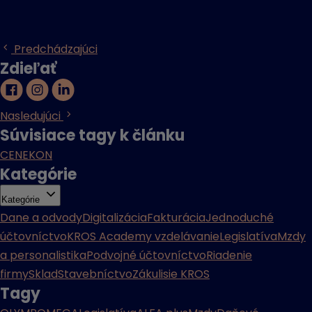
Predchádzajúci
Zdieľať
Nasledujúci
Súvisiace tagy k článku
CENEKON
Kategórie
Kategórie
Dane a odvody
Digitalizácia
Fakturácia
Jednoduché
účtovníctvo
KROS Academy vzdelávanie
Legislatíva
Mzdy
a personalistika
Podvojné účtovníctvo
Riadenie
firmy
Sklad
Stavebníctvo
Zákulisie KROS
Tagy