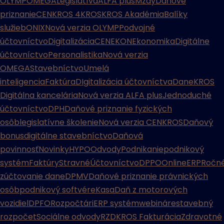
OLYMP
OMEGA
Legislatíva
ALFA plus
Mzdy
Daňové
priznanie
CENKROS 4
KROS
KROS Akadémia
Balíky
služieb
ONIX
Nová verzia OLYMP
Podvojné
účtovníctvo
Digitalizácia
CENEKON
Ekonomika
Digitálne
účtovníctvo
Personalistika
Nová verzia
OMEGA
Stavebníctvo
Umelá
inteligencia
Faktúra
DIgitalizácia účtovníctva
Dane
KROS
Digitálna kancelária
Nová verzia ALFA plus
Jednoduché
účtovníctvo
DPH
Daňové priznanie fyzických
osôb
legislatívne školenie
Nová verzia CENKROS
Daňový
bonus
digitálne stavebníctvo
Daňová
povinnosť
Novinky
HYPO
Odvody
Podnikanie
podnikový
systém
Faktúry
Stravné
Účtovníctvo
DPPO
Online
ERP
Ročn
zúčtovanie dane
DPMV
Daňové priznanie právnických
osôb
podnikový softvér
eKasa
Daň z motorových
vozidiel
DPFO
Rozpočtári
ERP systém
webináre
stavebný
rozpočet
Sociálne odvody
RZD
KROS Fakturácia
Zdravotné