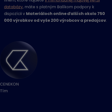
firiem, ktoré nájdete
v mimoriadnej májovej verzii
databázy
, máte s platným Balíkom podpory k
dispozícii v
Materiáloch online ďalších okolo 750
000 výrobkov od vyše 200 výrobcov a predajcov
.
CENEKON
Tím