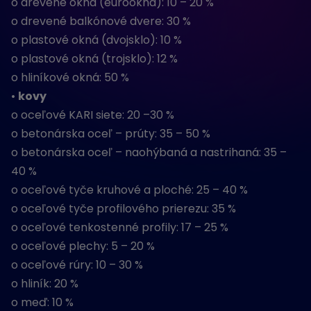
o drevené okná (eurookná): 10 – 20 %
o drevené balkónové dvere: 30 %
o plastové okná (dvojsklo): 10 %
o plastové okná (trojsklo): 12 %
o hliníkové okná: 50 %
•
kovy
o oceľové KARI siete: 20 –30 %
o betonárska oceľ – prúty: 35 – 50 %
o betonárska oceľ – naohýbaná a nastrihaná: 35 –
40 %
o oceľové tyče kruhové a ploché: 25 – 40 %
o oceľové tyče profilového prierezu: 35 %
o oceľové tenkostenné profily: 17 – 25 %
o oceľové plechy: 5 – 20 %
o oceľové rúry: 10 – 30 %
o hliník: 20 %
o meď: 10 %