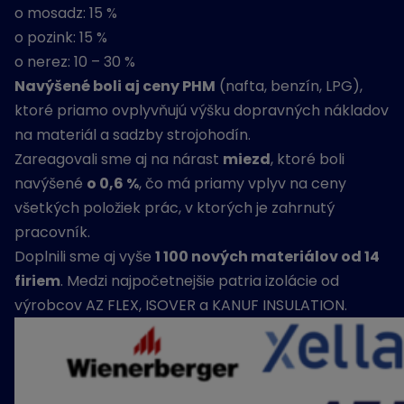
o mosadz: 15 %
o pozink: 15 %
o nerez: 10 – 30 %
Navýšené boli aj ceny PHM
(nafta, benzín, LPG),
ktoré priamo ovplyvňujú výšku dopravných nákladov
na materiál a sadzby strojohodín.
Zareagovali sme aj na nárast
miezd
, ktoré boli
navýšené
o 0,6 %
, čo má priamy vplyv na ceny
všetkých položiek prác, v ktorých je zahrnutý
pracovník.
Doplnili sme aj vyše
1 100 nových materiálov od 14
firiem
. Medzi najpočetnejšie patria izolácie od
výrobcov AZ FLEX, ISOVER a KANUF INSULATION.