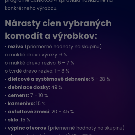
programe CENKROS 4 spravidla naviazané na
konkrétneho výrobcu.
Nárasty cien vybraných
komodít a výrobkov:
•
rezivo
(priemerné hodnoty na skupinu)
o mäkké drevo výrezy: 6 %
o mäkké drevo rezivo: 6 – 7 %
o tvrdé drevo rezivo: 1 – 8 %
•
dielcové a systémové debnenie:
5 – 28 %
•
debniace dosky:
49 %
•
cement:
7 – 10 %
•
kamenivo:
15 %
•
asfaltové zmesi:
20 – 45 %
•
sklo:
15 %
•
výplne otvorov
(priemerné hodnoty na skupinu)