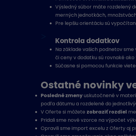
Výsledný súbor máte rozdelený do
merných jednotkách, množstvách
Pre lepšiu orientáciu sú vypočít
>
Kontrola dodatkov
Na základe vašich podnetov sme v
či ceny v dodatku sú rovnaké ako
Súčasne si pomocou funkcie viete
Ostatné novinky ve
Posledné zmeny
uskutočnené v materiá
podľa dátumu a rozdelené do jednotlivýc
V Oferte si môžete
zobraziť rozdiel
med
Pridali sme nové vzorce na výpočet výka
Opravili sme import excelu z Oferty aj pr