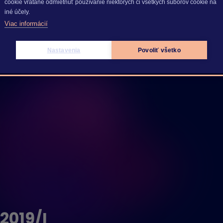
cookie vrátane odmietnuť používanie niektorých či všetkých súborov cookie na
iné účely.
Viac informácií
Nastavenia
Povoliť všetko
2019/I