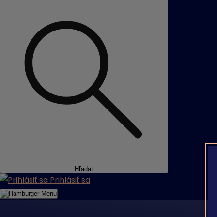
Hľadať
Prihlásiť sa
Menu