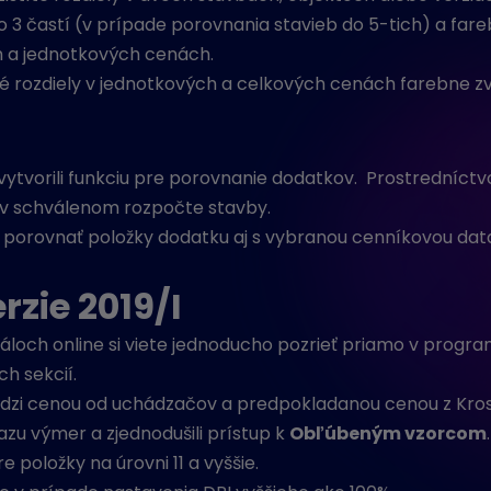
 3 častí (v prípade porovnania stavieb do 5-tich) a fare
 a jednotkových cenách.
ané rozdiely v jednotkových a celkových cenách farebne z
ytvorili funkciu pre porovnanie dodatkov. Prostredníctvo
 v schválenom rozpočte stavby.
 porovnať položky dodatku aj s vybranou cenníkovou dat
rzie 2019/I
loch online si viete jednoducho pozrieť priamo v progr
h sekcií.
zi cenou od uchádzačov a predpokladanou cenou z Kros
zu výmer a zjednodušili prístup k
Obľúbeným vzorcom
.
e položky na úrovni 11 a vyššie.