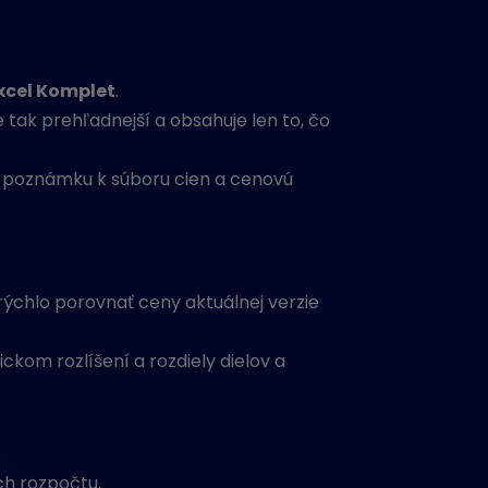
xcel Komplet
.
 tak prehľadnejší a obsahuje len to, čo
 poznámku k súboru cien a cenovú
ýchlo porovnať ceny aktuálnej verzie
ckom rozlíšení a rozdiely dielov a
ch rozpočtu.