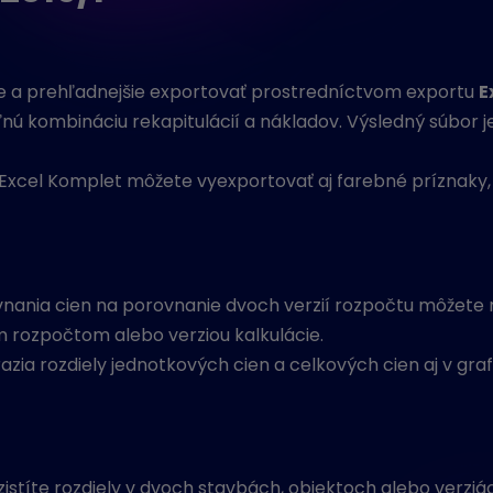
ie a prehľadnejšie exportovať prostredníctvom exportu
E
nú kombináciu rekapitulácií a nákladov. Výsledný súbor je
Excel Komplet môžete vyexportovať aj farebné príznaky,
nania cien na porovnanie dvoch verzií rozpočtu môžete r
ým rozpočtom alebo verziou kalkulácie.
ia rozdiely jednotkových cien a celkových cien aj v grafi
zistíte rozdiely v dvoch stavbách, objektoch alebo verziá