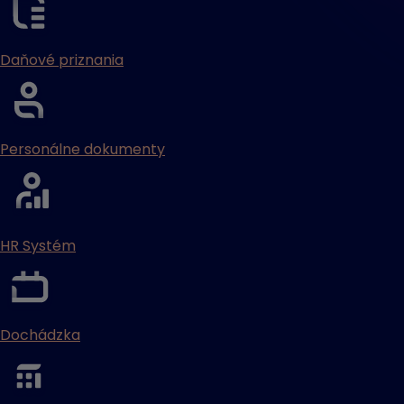
Daňové priznania
Personálne dokumenty
HR Systém
Dochádzka