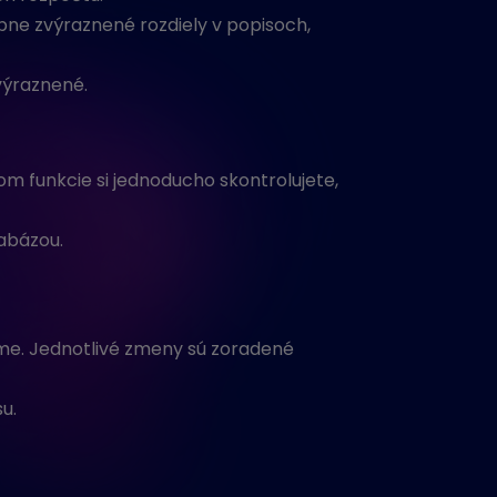
bne zvýraznené rozdiely v popisoch,
výraznené.
m funkcie si jednoducho skontrolujete,
abázou.
ame. Jednotlivé zmeny sú zoradené
u.