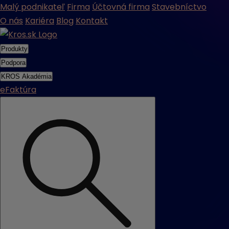
Malý podnikateľ
Firma
Účtovná firma
Stavebníctvo
O nás
Kariéra
Blog
Kontakt
Produkty
Podpora
KROS Akadémia
eFaktúra