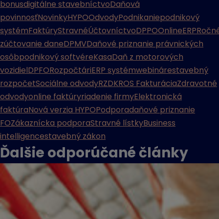
bonus
digitálne stavebníctvo
Daňová
povinnosť
Novinky
HYPO
Odvody
Podnikanie
podnikový
systém
Faktúry
Stravné
Účtovníctvo
DPPO
Online
ERP
Ročn
zúčtovanie dane
DPMV
Daňové priznanie právnických
osôb
podnikový softvér
eKasa
Daň z motorových
vozidiel
DPFO
Rozpočtári
ERP systém
webináre
stavebný
rozpočet
Sociálne odvody
RZD
KROS Fakturácia
Zdravotné
odvody
online faktúry
riadenie firmy
Elektronická
faktúra
Nová verzia HYPO
Podpora
daňové priznanie
FO
Zákaznícka podpora
Stravné lístky
Business
intelligence
stavebný zákon
Ďalšie odporúčané
články