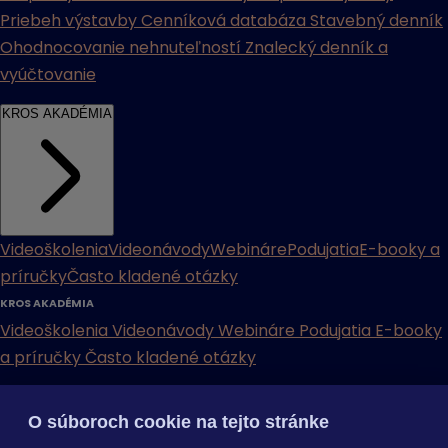
Priebeh výstavby
Cenníková databáza
Stavebný denník
Ohodnocovanie nehnuteľností
Znalecký denník a
vyúčtovanie
KROS AKADÉMIA
Videoškolenia
Videonávody
Webináre
Podujatia
E-booky a
príručky
Často kladené otázky
KROS AKADÉMIA
Videoškolenia
Videonávody
Webináre
Podujatia
E-booky
a príručky
Často kladené otázky
INÉ
O súboroch cookie na tejto stránke
Cenníky
Odporučte nás
Právne dokumenty
Odporúčaná