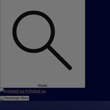
Hľadať
Prihlásiť sa
Menu