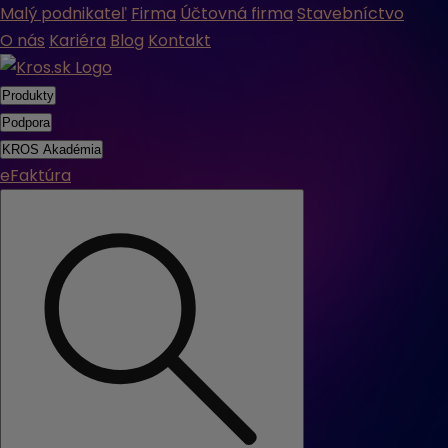
Malý podnikateľ
Firma
Účtovná firma
Stavebníctvo
O nás
Kariéra
Blog
Kontakt
Produkty
Podpora
KROS Akadémia
eFaktúra