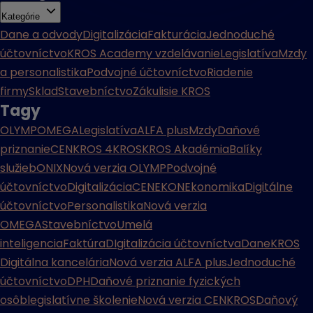
Kategórie
Dane a odvody
Digitalizácia
Fakturácia
Jednoduché
účtovníctvo
KROS Academy vzdelávanie
Legislatíva
Mzdy
a personalistika
Podvojné účtovníctvo
Riadenie
firmy
Sklad
Stavebníctvo
Zákulisie KROS
Tagy
OLYMP
OMEGA
Legislatíva
ALFA plus
Mzdy
Daňové
priznanie
CENKROS 4
KROS
KROS Akadémia
Balíky
služieb
ONIX
Nová verzia OLYMP
Podvojné
účtovníctvo
Digitalizácia
CENEKON
Ekonomika
Digitálne
účtovníctvo
Personalistika
Nová verzia
OMEGA
Stavebníctvo
Umelá
inteligencia
Faktúra
DIgitalizácia účtovníctva
Dane
KROS
Digitálna kancelária
Nová verzia ALFA plus
Jednoduché
účtovníctvo
DPH
Daňové priznanie fyzických
osôb
legislatívne školenie
Nová verzia CENKROS
Daňový