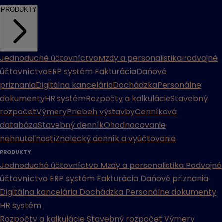
PRODUKTY
Jednoduché účtovníctvo
Mzdy a personalistika
Podvojné
účtovníctvo
ERP systém
Fakturácia
Daňové
priznania
Digitálna kancelária
Dochádzka
Personálne
dokumenty
HR systém
Rozpočty a kalkulácie
Stavebný
rozpočet
Výmery
Priebeh výstavby
Cenníková
databáza
Stavebný denník
Ohodnocovanie
nehnuteľností
Znalecký denník a vyúčtovanie
PRODUKTY
Jednoduché účtovníctvo
Mzdy a personalistika
Podvojné
účtovníctvo
ERP systém
Fakturácia
Daňové priznania
Digitálna kancelária
Dochádzka
Personálne dokumenty
HR systém
Rozpočty a kalkulácie
Stavebný rozpočet
Výmery