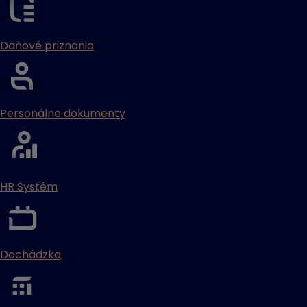
Daňové priznania
Personálne dokumenty
HR Systém
Dochádzka