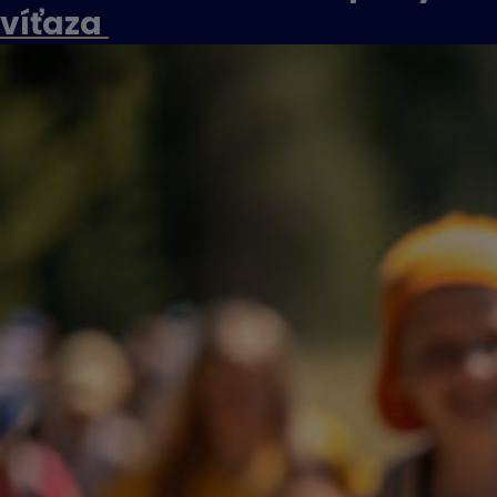
víťaza