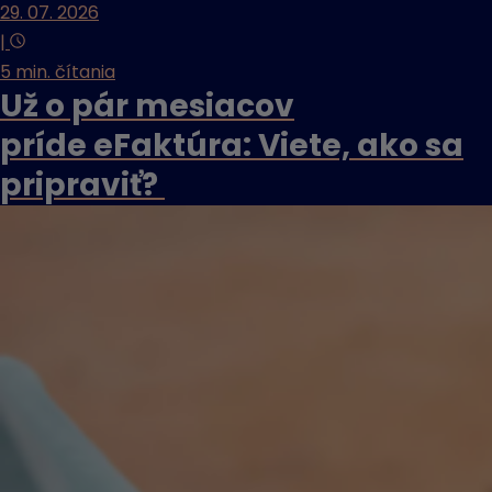
29. 07. 2026
|
5 min. čítania
Už o pár mesiacov
príde eFaktúra: Viete, ako sa
pripraviť?