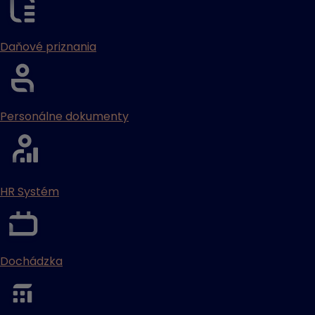
Daňové priznania
Personálne dokumenty
HR Systém
Dochádzka