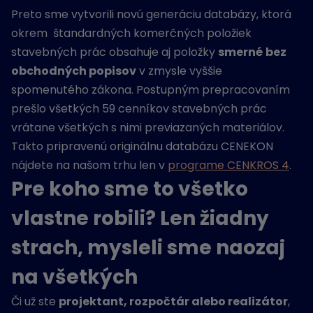
Preto sme vytvorili novú generáciu databázy, ktorá
okrem štandardných komerčných položiek
stavebných prác obsahuje aj položky
smerné
bez
obchodných popisov
v zmysle vyššie
spomenutého zákona. Postupným prepracovaním
prešlo všetkých 59 cenníkov stavebných prác
vrátane všetkých s nimi previazaných materiálov.
Takto pripravenú originálnu databázu CENEKON
nájdete na našom trhu len v
programe CENKROS 4
.
Pre koho sme to všetko
vlastne robili? Len žiadny
strach, mysleli sme naozaj
na všetkých
Či už ste
projektant, rozpočtár alebo realizátor
,