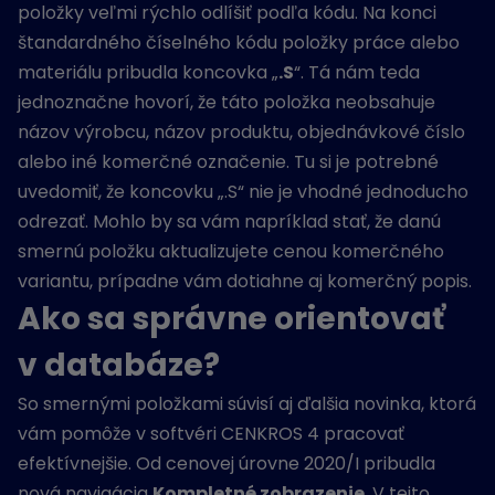
položky veľmi rýchlo odlíšiť podľa kódu. Na konci
štandardného číselného kódu položky práce alebo
materiálu pribudla koncovka „
.S
“. Tá nám teda
jednoznačne hovorí, že táto položka neobsahuje
názov výrobcu, názov produktu, objednávkové číslo
alebo iné komerčné označenie. Tu si je potrebné
uvedomiť, že koncovku „.S“ nie je vhodné jednoducho
odrezať. Mohlo by sa vám napríklad stať, že danú
smernú položku aktualizujete cenou komerčného
variantu, prípadne vám dotiahne aj komerčný popis.
Ako sa správne orientovať
v databáze?
So smernými položkami súvisí aj ďalšia novinka, ktorá
vám pomôže v softvéri CENKROS 4 pracovať
efektívnejšie. Od cenovej úrovne 2020/I pribudla
nová navigácia
Kompletné zobrazenie
. V tejto