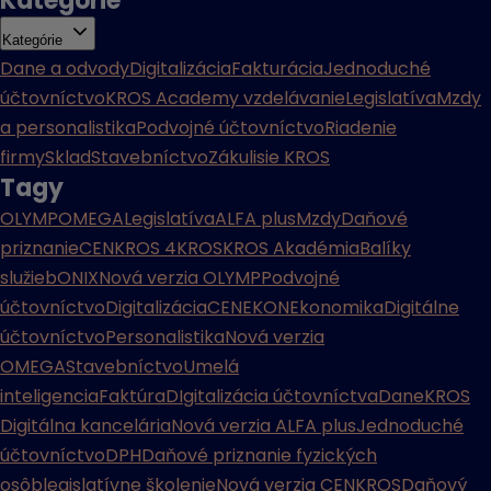
Kategórie
Kategórie
Dane a odvody
Digitalizácia
Fakturácia
Jednoduché
účtovníctvo
KROS Academy vzdelávanie
Legislatíva
Mzdy
a personalistika
Podvojné účtovníctvo
Riadenie
firmy
Sklad
Stavebníctvo
Zákulisie KROS
Tagy
OLYMP
OMEGA
Legislatíva
ALFA plus
Mzdy
Daňové
priznanie
CENKROS 4
KROS
KROS Akadémia
Balíky
služieb
ONIX
Nová verzia OLYMP
Podvojné
účtovníctvo
Digitalizácia
CENEKON
Ekonomika
Digitálne
účtovníctvo
Personalistika
Nová verzia
OMEGA
Stavebníctvo
Umelá
inteligencia
Faktúra
DIgitalizácia účtovníctva
Dane
KROS
Digitálna kancelária
Nová verzia ALFA plus
Jednoduché
účtovníctvo
DPH
Daňové priznanie fyzických
osôb
legislatívne školenie
Nová verzia CENKROS
Daňový