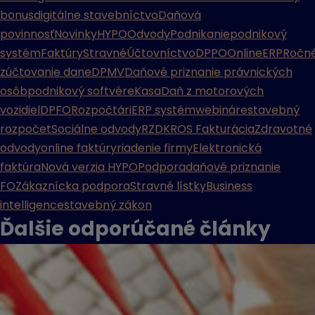
bonus
digitálne stavebníctvo
Daňová
povinnosť
Novinky
HYPO
Odvody
Podnikanie
podnikový
systém
Faktúry
Stravné
Účtovníctvo
DPPO
Online
ERP
Ročn
zúčtovanie dane
DPMV
Daňové priznanie právnických
osôb
podnikový softvér
eKasa
Daň z motorových
vozidiel
DPFO
Rozpočtári
ERP systém
webináre
stavebný
rozpočet
Sociálne odvody
RZD
KROS Fakturácia
Zdravotné
odvody
online faktúry
riadenie firmy
Elektronická
faktúra
Nová verzia HYPO
Podpora
daňové priznanie
FO
Zákaznícka podpora
Stravné lístky
Business
intelligence
stavebný zákon
Ďalšie odporúčané
články