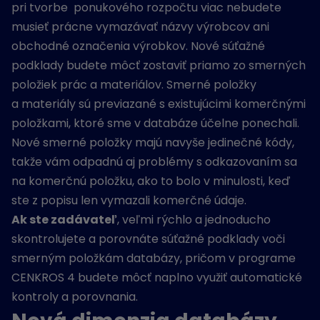
pri tvorbe ponukového rozpočtu viac nebudete
musieť prácne vymazávať názvy výrobcov ani
obchodné označenia výrobkov. Nové súťažné
podklady budete môcť zostaviť priamo zo smerných
položiek prác a materiálov. Smerné položky
a materiály sú previazané s existujúcimi komerčnými
položkami, ktoré sme v databáze účelne ponechali.
Nové smerné položky majú navyše jedinečné kódy,
takže vám odpadnú aj problémy s odkazovaním sa
na komerčnú položku, ako to bolo v minulosti, keď
ste z popisu len vymazali komerčné údaje.
Ak ste zadávateľ
, veľmi rýchlo a jednoducho
skontrolujete a porovnáte súťažné podklady voči
smerným položkám databázy, pričom v programe
CENKROS 4 budete môcť naplno využiť automatické
kontroly a porovnania.