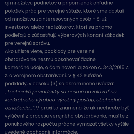
aj množstvu podnetov a pripomienok ohľadne
položiek prác pre verejné súťaže, ktoré sme dostali
od množstva zainteresovaných osôb – či už
investorov alebo realizátorov, ktorí sa priamo
podieľajú a zúčastňujú výberových konaní zákaziek
pre verejnú správu.
Ako už iste viete, podklady pre verejné
obstarávanie nesmú obsahovať žiadne
komerčné údaje, o čom hovorí aj zákon č. 343/2015 Z.
z. o verejnom obstarávaní. V § 42 Súťažné
podklady, v odseku (3) sa okrem iného uvádza:
„
Technick
é
po
ž
iadavky sa nesm
ú
odvol
á
va
ť
na
konkr
é
tneho v
ý
robcu, v
ý
robn
ý
postup, obchodn
é
ozna
č
enie…
“
.
V praxi to znamená, že ak nechcete byť
vylúčení z procesu verejného obstarávania, musíte z
ponukového rozpočtu prácne vymazať všetky vyššie
uvedené obchodné informácie.