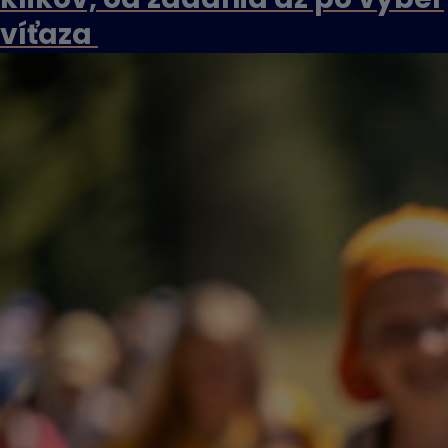
víťaza