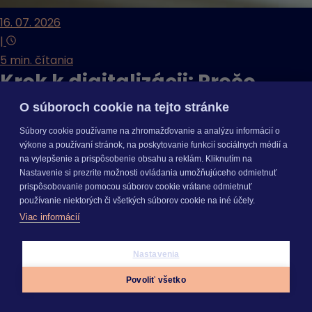
16. 07. 2026
|
5 min. čítania
Krok k digitalizácii: Prečo
meníme prihlasovanie do
O súboroch cookie na tejto stránke
programov?
Súbory cookie používame na zhromažďovanie a analýzu informácií o
výkone a používaní stránok, na poskytovanie funkcií sociálnych médií a
Zistiť viac
na vylepšenie a prispôsobenie obsahu a reklám. Kliknutím na
Nastavenie si prezrite možnosti ovládania umožňujúceho odmietnuť
prispôsobovanie pomocou súborov cookie vrátane odmietnuť
SEGMENTY
používanie niektorých či všetkých súborov cookie na iné účely.
Viac informácií
Nastavenia
Malý podnikateľ
Firma
Stavebníctvo
Účtovná firma
Povoliť všetko
SEGMENTY
Malý podnikateľ
Firma
Stavebníctvo
Účtovná firma