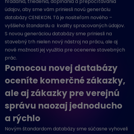
hľadania, triedenia, dopĺňania a prepočítavania
údajov, aby sme vám priniesli novú generáciu
databázy CENEKON. Tá je nositeľom nového –
vyššieho štandardu a kvality spracovaných údajov.
S novou generáciou databázy sme priniesli na
stavebný trh nielen nový nástroj na prácu, ale aj
nové možnosti jej využitia pre ocenenie stavebných
prác.
Pomocou novej databázy
oceníte komerčné zákazky,
ale aj zákazky pre verejnú
správu naozaj jednoducho
a rýchlo
Novým štandardom databázy sme súčasne vyhoveli