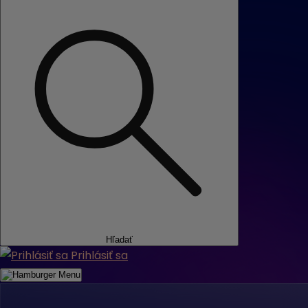
Hľadať
Prihlásiť sa
Menu