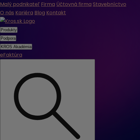
Malý podnikateľ
Firma
Účtovná firma
Stavebníctvo
O nás
Kariéra
Blog
Kontakt
Produkty
Podpora
KROS Akadémia
eFaktúra