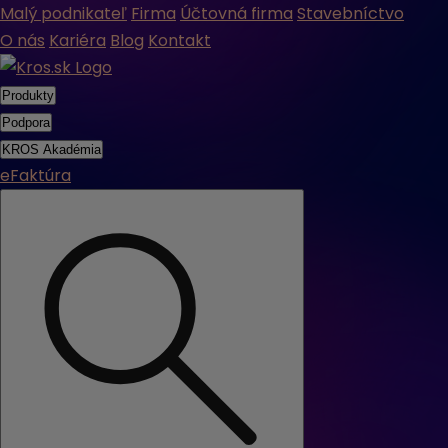
Malý podnikateľ
Firma
Účtovná firma
Stavebníctvo
O nás
Kariéra
Blog
Kontakt
Produkty
Podpora
KROS Akadémia
eFaktúra