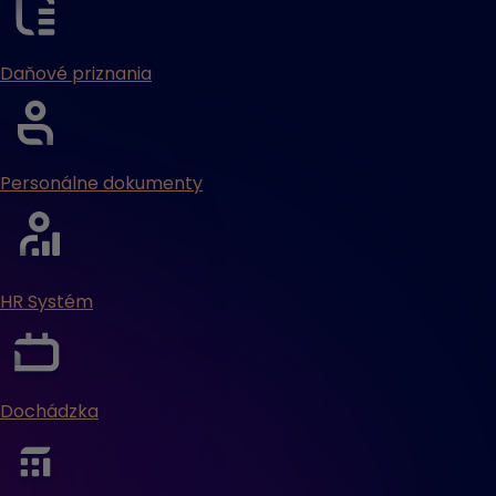
Daňové priznania
Personálne dokumenty
HR Systém
Dochádzka