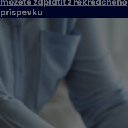
môžete zaplatiť z rekreačného
príspevku