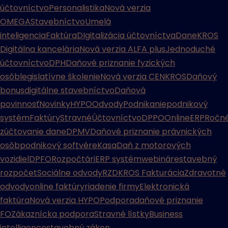
účtovníctvo
Personalistika
Nová verzia
OMEGA
Stavebníctvo
Umelá
inteligencia
Faktúra
DIgitalizácia účtovníctva
Dane
KROS
Digitálna kancelária
Nová verzia ALFA plus
Jednoduché
účtovníctvo
DPH
Daňové priznanie fyzických
osôb
legislatívne školenie
Nová verzia CENKROS
Daňový
bonus
digitálne stavebníctvo
Daňová
povinnosť
Novinky
HYPO
Odvody
Podnikanie
podnikový
systém
Faktúry
Stravné
Účtovníctvo
DPPO
Online
ERP
Ročn
zúčtovanie dane
DPMV
Daňové priznanie právnických
osôb
podnikový softvér
eKasa
Daň z motorových
vozidiel
DPFO
Rozpočtári
ERP systém
webináre
stavebný
rozpočet
Sociálne odvody
RZD
KROS Fakturácia
Zdravotné
odvody
online faktúry
riadenie firmy
Elektronická
faktúra
Nová verzia HYPO
Podpora
daňové priznanie
FO
Zákaznícka podpora
Stravné lístky
Business
intelligence
stavebný zákon