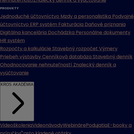
nehnuteľností
Znalecký denník a vyúčtovanie
PRODUKTY
Jednoduché účtovníctvo
Mzdy a personalistika
Podvojné
účtovníctvo
ERP systém
Fakturácia
Daňové priznania
Digitálna kancelária
Dochádzka
Personálne dokumenty
HR systém
Rozpočty a kalkulácie
Stavebný rozpočet
Výmery
Priebeh výstavby
Cenníková databáza
Stavebný denník
Ohodnocovanie nehnuteľností
Znalecký denník a
vyúčtovanie
KROS AKADÉMIA
Videoškolenia
Videonávody
Webináre
Podujatia
E-booky a
príručky
Často kladené otázky