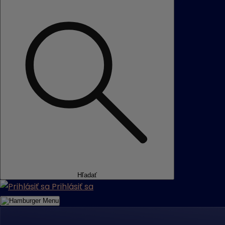
Hľadať
Prihlásiť sa
Menu