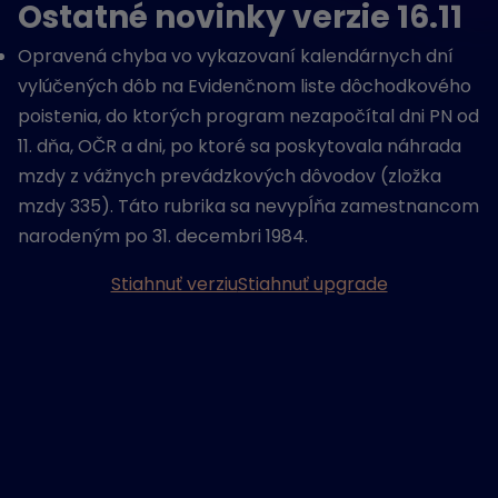
Ostatné novinky verzie 16.11
Opravená chyba vo vykazovaní kalendárnych dní
vylúčených dôb na Evidenčnom liste dôchodkového
poistenia, do ktorých program nezapočítal dni PN od
11. dňa, OČR a dni, po ktoré sa poskytovala náhrada
mzdy z vážnych prevádzkových dôvodov (zložka
mzdy 335). Táto rubrika sa nevypĺňa zamestnancom
narodeným po 31. decembri 1984.
Stiahnuť verziu
Stiahnuť upgrade