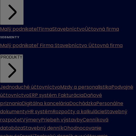
Malý podnikateľ
Firma
Stavebníctvo
Účtovná firma
SEGMENTY
Malý podnikateľ
Firma
Stavebníctvo
Účtovná firma
PRODUKTY
Jednoduché účtovníctvo
Mzdy a personalistika
Podvojné
účtovníctvo
ERP systém
Fakturácia
Daňové
priznania
Digitálna kancelária
Dochádzka
Personálne
dokumenty
HR systém
Rozpočty a kalkulácie
Stavebný
rozpočet
Výmery
Priebeh výstavby
Cenníková
databáza
Stavebný denník
Ohodnocovanie