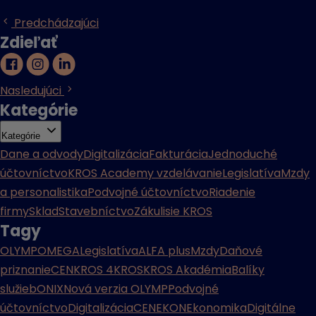
Predchádzajúci
Zdieľať
Nasledujúci
Kategórie
Kategórie
Dane a odvody
Digitalizácia
Fakturácia
Jednoduché
účtovníctvo
KROS Academy vzdelávanie
Legislatíva
Mzdy
a personalistika
Podvojné účtovníctvo
Riadenie
firmy
Sklad
Stavebníctvo
Zákulisie KROS
Tagy
OLYMP
OMEGA
Legislatíva
ALFA plus
Mzdy
Daňové
priznanie
CENKROS 4
KROS
KROS Akadémia
Balíky
služieb
ONIX
Nová verzia OLYMP
Podvojné
účtovníctvo
Digitalizácia
CENEKON
Ekonomika
Digitálne