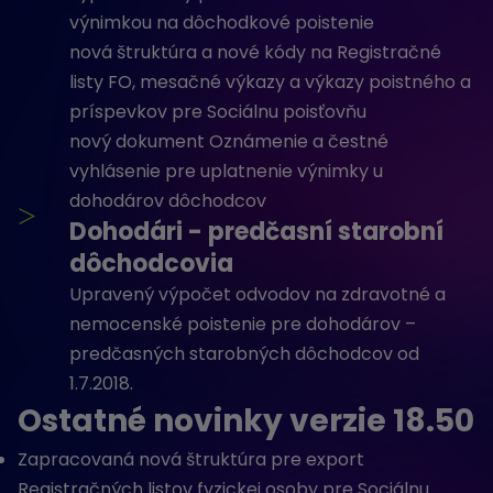
výnimkou na dôchodkové poistenie
nová štruktúra a nové kódy na Registračné
listy FO, mesačné výkazy a výkazy poistného a
príspevkov pre Sociálnu poisťovňu
nový dokument Oznámenie a čestné
vyhlásenie pre uplatnenie výnimky u
dohodárov dôchodcov
>
Dohodári - predčasní starobní
dôchodcovia
Upravený výpočet odvodov na zdravotné a
nemocenské poistenie pre dohodárov –
predčasných starobných dôchodcov od
1.7.2018.
Ostatné novinky verzie 18.50
Zapracovaná nová štruktúra pre export
Registračných listov fyzickej osoby pre Sociálnu