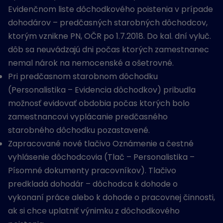
Evidenčnom liste dôchodkového poistenia v prípade
dohodárov – predčasných starobných dôchodcov,
ktorým vznikne PN, OČR po 1.7.2018. Do kal. dní vyluč.
dôb sa neuvádzajú dni počas ktorých zamestnanec
nemal nárok na nemocenské a ošetrovné.
Pri predčasnom starobnom dôchodku
(Personalistika – Evidencia dôchodkov) pribudla
možnosť evidovať obdobia počas ktorých bolo
zamestnancovi vyplácanie predčasného
starobného dôchodku pozastavené.
Zapracované nové tlačivo Oznámenie a čestné
vyhlásenie dôchodcovia (Tlač – Personalistika –
Písomné dokumenty pracovníkov). Tlačivo
predkladá dohodár – dôchodca k dohode o
vykonaní práce alebo k dohode o pracovnej činnosti,
ak si chce uplatniť výnimku z dôchodkového