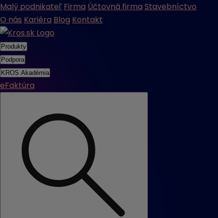
Malý podnikateľ
Firma
Účtovná firma
Stavebníctvo
O nás
Kariéra
Blog
Kontakt
Produkty
Podpora
KROS Akadémia
eFaktúra