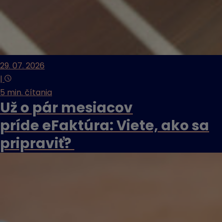
29. 07. 2026
|
5 min. čítania
Už o pár mesiacov
príde eFaktúra: Viete, ako sa
pripraviť?