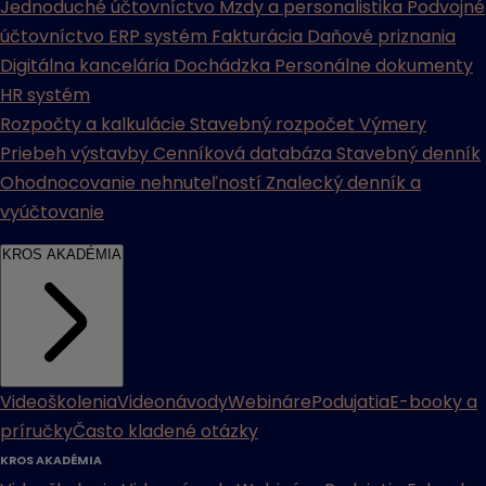
Jednoduché účtovníctvo
Mzdy a personalistika
Podvojné
účtovníctvo
ERP systém
Fakturácia
Daňové priznania
Digitálna kancelária
Dochádzka
Personálne dokumenty
HR systém
Rozpočty a kalkulácie
Stavebný rozpočet
Výmery
Priebeh výstavby
Cenníková databáza
Stavebný denník
Ohodnocovanie nehnuteľností
Znalecký denník a
vyúčtovanie
KROS AKADÉMIA
Videoškolenia
Videonávody
Webináre
Podujatia
E-booky a
príručky
Často kladené otázky
KROS AKADÉMIA