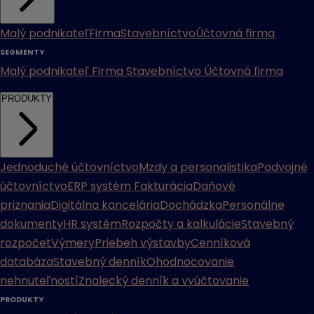
Malý podnikateľ
Firma
Stavebníctvo
Účtovná firma
SEGMENTY
Malý podnikateľ
Firma
Stavebníctvo
Účtovná firma
PRODUKTY
Jednoduché účtovníctvo
Mzdy a personalistika
Podvojné
účtovníctvo
ERP systém
Fakturácia
Daňové
priznania
Digitálna kancelária
Dochádzka
Personálne
dokumenty
HR systém
Rozpočty a kalkulácie
Stavebný
rozpočet
Výmery
Priebeh výstavby
Cenníková
databáza
Stavebný denník
Ohodnocovanie
nehnuteľností
Znalecký denník a vyúčtovanie
PRODUKTY