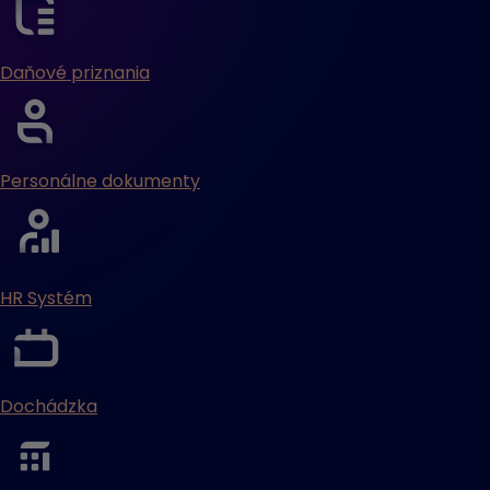
Daňové priznania
Personálne dokumenty
HR Systém
Dochádzka