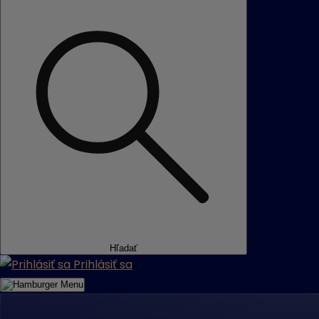
Hľadať
Prihlásiť sa
Menu