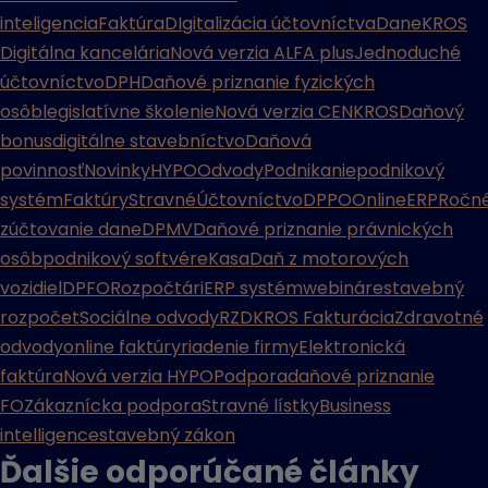
inteligencia
Faktúra
DIgitalizácia účtovníctva
Dane
KROS
Digitálna kancelária
Nová verzia ALFA plus
Jednoduché
účtovníctvo
DPH
Daňové priznanie fyzických
osôb
legislatívne školenie
Nová verzia CENKROS
Daňový
bonus
digitálne stavebníctvo
Daňová
povinnosť
Novinky
HYPO
Odvody
Podnikanie
podnikový
systém
Faktúry
Stravné
Účtovníctvo
DPPO
Online
ERP
Ročn
zúčtovanie dane
DPMV
Daňové priznanie právnických
osôb
podnikový softvér
eKasa
Daň z motorových
vozidiel
DPFO
Rozpočtári
ERP systém
webináre
stavebný
rozpočet
Sociálne odvody
RZD
KROS Fakturácia
Zdravotné
odvody
online faktúry
riadenie firmy
Elektronická
faktúra
Nová verzia HYPO
Podpora
daňové priznanie
FO
Zákaznícka podpora
Stravné lístky
Business
intelligence
stavebný zákon
Ďalšie odporúčané
články