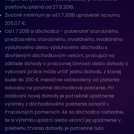
poisťovňu platná od 27.6.2018.
Životné minimum je od 1.7.2018 upravené na sumu
205,07 €.
Od 1.7.2018 si dôchodca – poberateľ starobného,
predčasného starobného, invalidného, invalidného
výsluhového alebo výsluhového dôchodku s
dovŕšeným dôchodkovým vekom, pracujúci na
základe dohody o pracovnej činnosti alebo dohody o
vykonaní práce môže určiť’ jednu dohodu, z ktorej
bude do 200 € mesačne oslobodený od platenia
odvodov na povinné dôchodkové poistenie. Pri
zadávaní novej dohody je potrebné uplatnenie
výnimky z dôchodkového poistenia označiť v
Pracovných pomeroch. Ak sa dôchodca rozhodne,
že si výnimku uplatní alebo ukončí jej uplatnenie v
priebehu trvania dohody, je potrebné túto