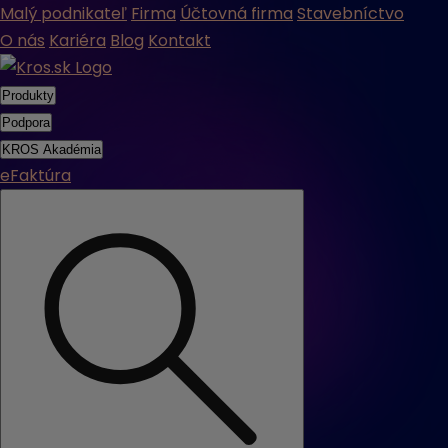
Malý podnikateľ
Firma
Účtovná firma
Stavebníctvo
O nás
Kariéra
Blog
Kontakt
Produkty
Podpora
KROS Akadémia
eFaktúra