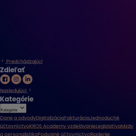
Predchádzajúci
Zdieľať
Nasledujúci
Kategórie
Kategórie
Dane a odvody
Digitalizácia
Fakturácia
Jednoduché
účtovníctvo
KROS Academy vzdelávanie
Legislatíva
Mzdy
a personalistika
Podvojné účtovníctvo
Riadenie