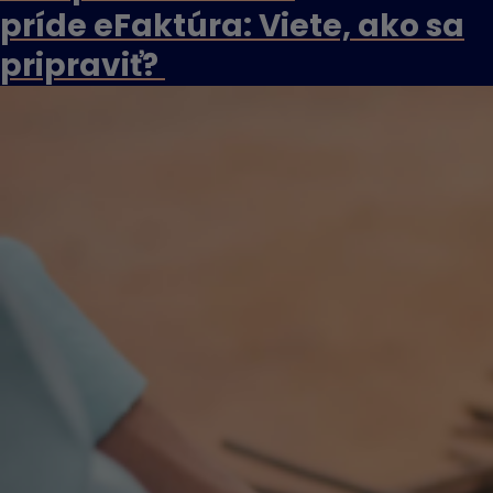
príde eFaktúra: Viete, ako sa
pripraviť?