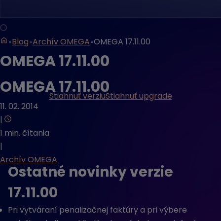
Blog
Archív OMEGA
OMEGA 17.11.00
OMEGA 17.11.00
OMEGA 17.11.00
Stiahnuť verziu
Stiahnuť upgrade
11. 02. 2014
|
1 min. čítania
|
Archív OMEGA
Ostatné novinky verzie
17.11.00
Pri vytváraní penalizačnej faktúry a pri výbere