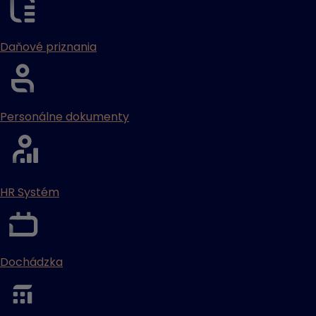
Daňové priznania
Personálne dokumenty
HR Systém
Dochádzka