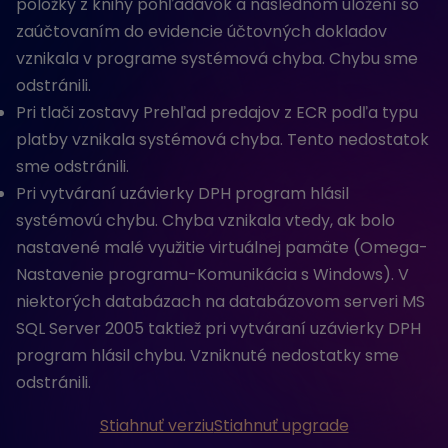
položky z knihy pohľadávok a následnom uložení so
zaúčtovaním do evidencie účtovných dokladov
vznikala v programe systémová chyba. Chybu sme
odstránili.
Pri tlači zostavy Prehľad predajov z ECR podľa typu
platby vznikala systémová chyba. Tento nedostatok
sme odstránili.
Pri vytváraní uzávierky DPH program hlásil
systémovú chybu. Chyba vznikala vtedy, ak bolo
nastavené malé využitie virtuálnej pamäte (Omega-
Nastavenie programu-Komunikácia s Windows). V
niektorých databázach na databázovom serveri MS
SQL Server 2005 taktiež pri vytváraní uzávierky DPH
program hlásil chybu. Vzniknuté nedostatky sme
odstránili.
Stiahnuť verziu
Stiahnuť upgrade