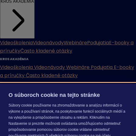
KROS AKADÉMIA
Videoškolenia
Videonávody
Webináre
Podujatia
E-booky a
príručky
Často kladené otázky
KROS AKADÉMIA
Videoškolenia
Videonávody
Webináre
Podujatia
E-booky
a príručky
Často kladené otázky
INÉ
O súboroch cookie na tejto stránke
Cenníky
Odporučte nás
Právne dokumenty
Odporúčaná
Súbory cookie používame na zhromažďovanie a analýzu informácií o
konfigurácia
Aktualizácia verzií
Mobilné aplikácie
výkone a používaní stránok, na poskytovanie funkcií sociálnych médií a
na vylepšenie a prispôsobenie obsahu a reklám. Kliknutím na
INÉ
Nastavenie si prezrite možnosti ovládania umožňujúceho odmietnuť
Cenníky
Odporučte nás
Právne dokumenty
Odporúčaná
prispôsobovanie pomocou súborov cookie vrátane odmietnuť
konfigurácia
Aktualizácia verzií
Mobilné aplikácie
používanie niektorých či všetkých súborov cookie na iné účely.