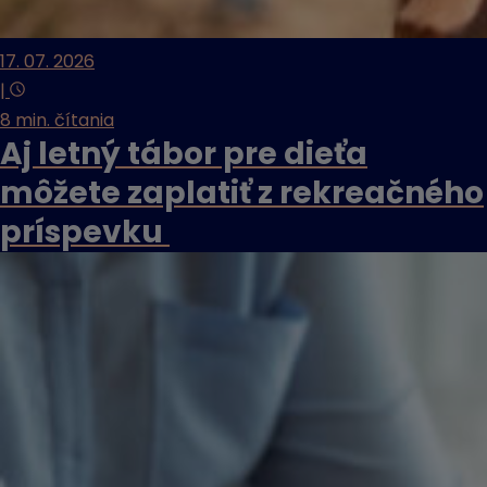
17. 07. 2026
|
8 min. čítania
Aj letný tábor pre dieťa
môžete zaplatiť z rekreačného
príspevku