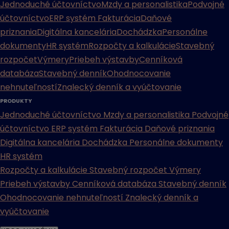
Jednoduché účtovníctvo
Mzdy a personalistika
Podvojné
účtovníctvo
ERP systém
Fakturácia
Daňové
priznania
Digitálna kancelária
Dochádzka
Personálne
dokumenty
HR systém
Rozpočty a kalkulácie
Stavebný
rozpočet
Výmery
Priebeh výstavby
Cenníková
databáza
Stavebný denník
Ohodnocovanie
nehnuteľností
Znalecký denník a vyúčtovanie
PRODUKTY
Jednoduché účtovníctvo
Mzdy a personalistika
Podvojné
účtovníctvo
ERP systém
Fakturácia
Daňové priznania
Digitálna kancelária
Dochádzka
Personálne dokumenty
HR systém
Rozpočty a kalkulácie
Stavebný rozpočet
Výmery
Priebeh výstavby
Cenníková databáza
Stavebný denník
Ohodnocovanie nehnuteľností
Znalecký denník a
vyúčtovanie