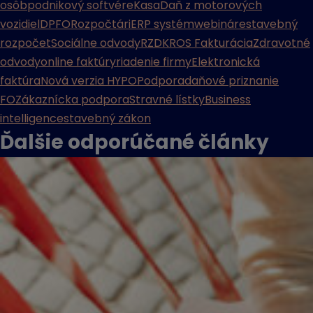
osôb
podnikový softvér
eKasa
Daň z motorových
vozidiel
DPFO
Rozpočtári
ERP systém
webináre
stavebný
rozpočet
Sociálne odvody
RZD
KROS Fakturácia
Zdravotné
odvody
online faktúry
riadenie firmy
Elektronická
faktúra
Nová verzia HYPO
Podpora
daňové priznanie
FO
Zákaznícka podpora
Stravné lístky
Business
intelligence
stavebný zákon
Ďalšie odporúčané
články