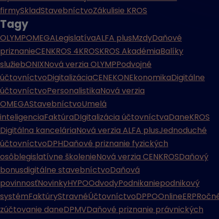
firmy
Sklad
Stavebníctvo
Zákulisie KROS
Tagy
OLYMP
OMEGA
Legislatíva
ALFA plus
Mzdy
Daňové
priznanie
CENKROS 4
KROS
KROS Akadémia
Balíky
služieb
ONIX
Nová verzia OLYMP
Podvojné
účtovníctvo
Digitalizácia
CENEKON
Ekonomika
Digitálne
účtovníctvo
Personalistika
Nová verzia
OMEGA
Stavebníctvo
Umelá
inteligencia
Faktúra
DIgitalizácia účtovníctva
Dane
KROS
Digitálna kancelária
Nová verzia ALFA plus
Jednoduché
účtovníctvo
DPH
Daňové priznanie fyzických
osôb
legislatívne školenie
Nová verzia CENKROS
Daňový
bonus
digitálne stavebníctvo
Daňová
povinnosť
Novinky
HYPO
Odvody
Podnikanie
podnikový
systém
Faktúry
Stravné
Účtovníctvo
DPPO
Online
ERP
Ročn
zúčtovanie dane
DPMV
Daňové priznanie právnických