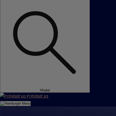
Hľadať
Prihlásiť sa
Menu