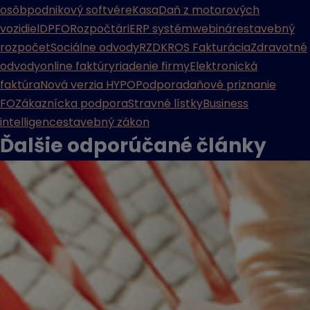
osôb
podnikový softvér
eKasa
Daň z motorových
vozidiel
DPFO
Rozpočtári
ERP systém
webináre
stavebný
rozpočet
Sociálne odvody
RZD
KROS Fakturácia
Zdravotné
odvody
online faktúry
riadenie firmy
Elektronická
faktúra
Nová verzia HYPO
Podpora
daňové priznanie
FO
Zákaznícka podpora
Stravné lístky
Business
intelligence
stavebný zákon
Ďalšie odporúčané
články