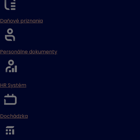
Daňové priznania
Personálne dokumenty
HR Systém
Dochádzka