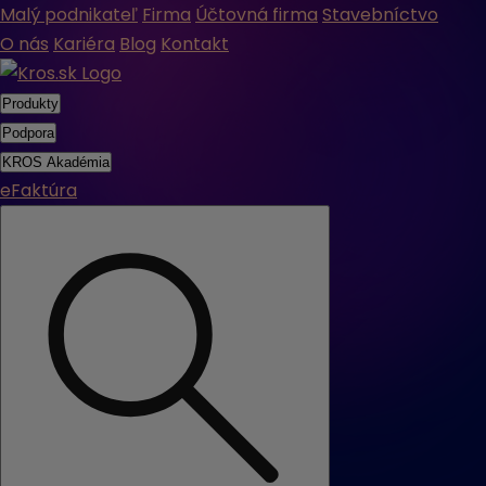
Malý podnikateľ
Firma
Účtovná firma
Stavebníctvo
O nás
Kariéra
Blog
Kontakt
Produkty
Podpora
KROS Akadémia
eFaktúra