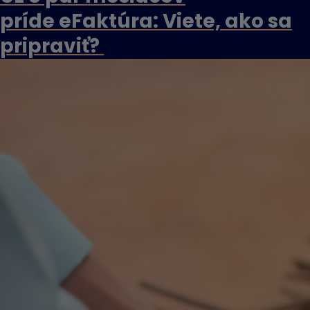
príde eFaktúra: Viete, ako sa
pripraviť?