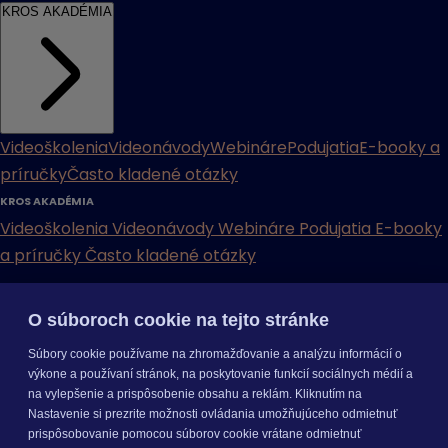
KROS AKADÉMIA
Videoškolenia
Videonávody
Webináre
Podujatia
E-booky a
príručky
Často kladené otázky
KROS AKADÉMIA
Videoškolenia
Videonávody
Webináre
Podujatia
E-booky
a príručky
Často kladené otázky
INÉ
O súboroch cookie na tejto stránke
Cenníky
Odporučte nás
Právne dokumenty
Odporúčaná
Súbory cookie používame na zhromažďovanie a analýzu informácií o
konfigurácia
Aktualizácia verzií
Mobilné aplikácie
výkone a používaní stránok, na poskytovanie funkcií sociálnych médií a
na vylepšenie a prispôsobenie obsahu a reklám. Kliknutím na
INÉ
Nastavenie si prezrite možnosti ovládania umožňujúceho odmietnuť
Cenníky
Odporučte nás
Právne dokumenty
Odporúčaná
prispôsobovanie pomocou súborov cookie vrátane odmietnuť