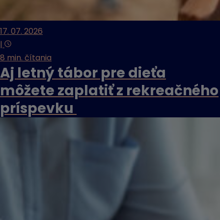
17. 07. 2026
|
8 min. čítania
Aj letný tábor pre dieťa
môžete zaplatiť z rekreačného
príspevku