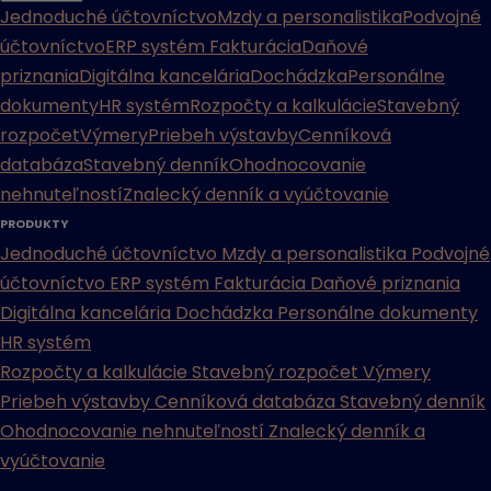
Jednoduché účtovníctvo
Mzdy a personalistika
Podvojné
účtovníctvo
ERP systém
Fakturácia
Daňové
priznania
Digitálna kancelária
Dochádzka
Personálne
dokumenty
HR systém
Rozpočty a kalkulácie
Stavebný
rozpočet
Výmery
Priebeh výstavby
Cenníková
databáza
Stavebný denník
Ohodnocovanie
nehnuteľností
Znalecký denník a vyúčtovanie
PRODUKTY
Jednoduché účtovníctvo
Mzdy a personalistika
Podvojné
účtovníctvo
ERP systém
Fakturácia
Daňové priznania
Digitálna kancelária
Dochádzka
Personálne dokumenty
HR systém
Rozpočty a kalkulácie
Stavebný rozpočet
Výmery
Priebeh výstavby
Cenníková databáza
Stavebný denník
Ohodnocovanie nehnuteľností
Znalecký denník a
vyúčtovanie