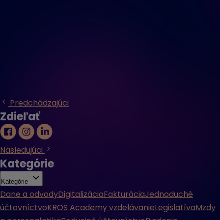
Predchádzajúci
Zdieľať
Nasledujúci
Kategórie
Kategórie
Dane a odvody
Digitalizácia
Fakturácia
Jednoduché
účtovníctvo
KROS Academy vzdelávanie
Legislatíva
Mzdy