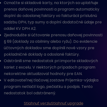
Označte si skladové karty, na ktorých sa uplatňuje
prenos daňovej povinnosti a program automaticky
doplní do odoslanej faktúry vo fakturácii príslušnú
sadzbu DPH, typ sumy a doplní dodatočné údaje pre
oddiel KV DPH A2.
Zjednodušte si účtovanie prenosu daňovej povinnosti
§ 69 (doklady za obilniny alebo ryžu). Do evidencie
účtovných dokladov sme doplnili nové vzory pre
pokladničné doklady a odoslané faktúry.
Odstránili sme nedostatok pri importe skladových
kariet z excelu. V niektorých prípadoch program
nekorektne aktualizoval hodnoty pre EAN.
V editovateľnej tlačovej zostave Príjemka-výdajka
program netlačil logo, pečiatku a podpis. Tento
nedostatok bol odstránený.
Stiahnuť verziu
Stiahnuť upgrade