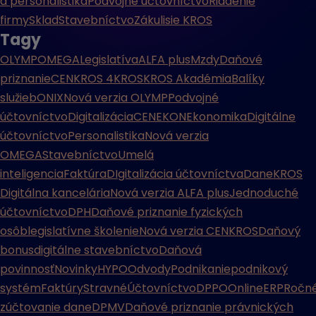
a personalistika
Podvojné účtovníctvo
Riadenie
firmy
Sklad
Stavebníctvo
Zákulisie KROS
Tagy
OLYMP
OMEGA
Legislatíva
ALFA plus
Mzdy
Daňové
priznanie
CENKROS 4
KROS
KROS Akadémia
Balíky
služieb
ONIX
Nová verzia OLYMP
Podvojné
účtovníctvo
Digitalizácia
CENEKON
Ekonomika
Digitálne
účtovníctvo
Personalistika
Nová verzia
OMEGA
Stavebníctvo
Umelá
inteligencia
Faktúra
DIgitalizácia účtovníctva
Dane
KROS
Digitálna kancelária
Nová verzia ALFA plus
Jednoduché
účtovníctvo
DPH
Daňové priznanie fyzických
osôb
legislatívne školenie
Nová verzia CENKROS
Daňový
bonus
digitálne stavebníctvo
Daňová
povinnosť
Novinky
HYPO
Odvody
Podnikanie
podnikový
systém
Faktúry
Stravné
Účtovníctvo
DPPO
Online
ERP
Ročn
zúčtovanie dane
DPMV
Daňové priznanie právnických