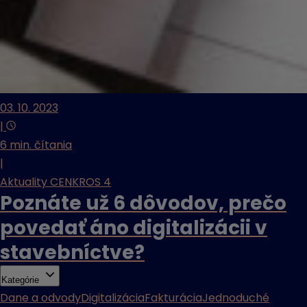
03. 10. 2023
|
6 min. čítania
|
Aktuality CENKROS 4
Poznáte už 6 dôvodov, prečo
povedať áno digitalizácii v
stavebníctve?
Kategórie
Dane a odvody
Digitalizácia
Fakturácia
Jednoduché