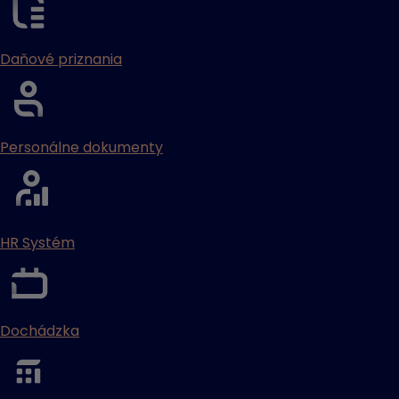
Daňové priznania
Personálne dokumenty
HR Systém
Dochádzka