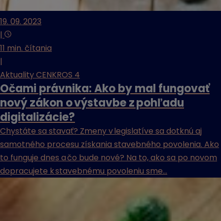
19. 09. 2023
|
11 min. čítania
|
Aktuality CENKROS 4
Očami právnika: Ako by mal fungovať
nový zákon o výstavbe z pohľadu
digitalizácie?
Chystáte sa stavať? Zmeny v legislatíve sa dotknú aj
samotného procesu získania stavebného povolenia. Ako
to funguje dnes a čo bude nové? Na to, ako sa po novom
dopracujete k stavebnému povoleniu sme...