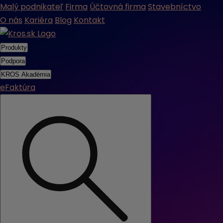
Malý podnikateľ
Firma
Účtovná firma
Stavebníctvo
O nás
Kariéra
Blog
Kontakt
Produkty
Podpora
KROS Akadémia
eFaktúra