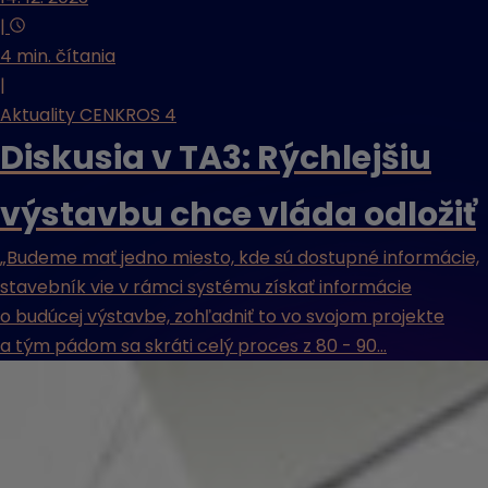
|
4 min. čítania
|
Aktuality CENKROS 4
Diskusia v TA3: Rýchlejšiu
výstavbu chce vláda odložiť
„Budeme mať jedno miesto, kde sú dostupné informácie,
stavebník vie v rámci systému získať informácie
o budúcej výstavbe, zohľadniť to vo svojom projekte
a tým pádom sa skráti celý proces z 80 - 90...