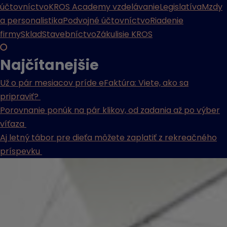
účtovníctvo
KROS Academy vzdelávanie
Legislatíva
Mzdy
a personalistika
Podvojné účtovníctvo
Riadenie
firmy
Sklad
Stavebníctvo
Zákulisie KROS
Najčítanejšie
Už o pár mesiacov príde eFaktúra: Viete, ako sa
pripraviť?
Porovnanie ponúk na pár klikov, od zadania až po výber
víťaza
Aj letný tábor pre dieťa môžete zaplatiť z rekreačného
príspevku