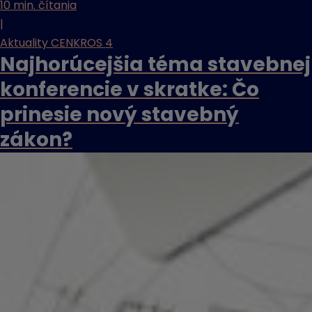
10 min. čítania
|
Aktuality CENKROS 4
Najhorúcejšia téma stavebnej
konferencie v skratke: Čo
prinesie nový stavebný
zákon?