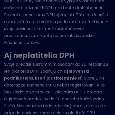
MOSS a všetky svoje dodávky vykáže v osobitnom
daňovom priznaní k DPH pre tento druh obchodu.
Rovnako jednu sumu DPH aj zaplatí. Táto možnosť je
dobrovoľná a pre väčšinu podnikateľov efektívna –
svoje povinnosti tak môžu uskutočnovať
prostredníctvom konta na portáli slovenskej
Finančnej správy.
Aj neplatitelia DPH
Svoje predaje súkromným osobám do EÚ nezdaňujú
len platitelia DPH. Zdaňujú ich
aj slovenskí
podnikatelia, ktorí platiteľmi nie sú
a pre DPH
doteraz zo žiadneho titulu neboli registrovaní. A to
bez sledovania hranice – platbám DPH z predaja
digitálnych produktov do EÚ podlieha každé jedno
EURO. Nesleduje sa teda príslušný obrat, ako to je v
prípade povinnej registrácie za platiteľa DPH.