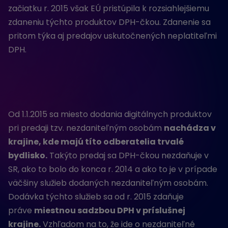
začiatku r. 2015 však EÚ pristúpila k rozsiahlejšiemu
zdaneniu týchto produktov DPH-čkou. Zdanenie sa
pritom týka aj predajov uskutočnených neplatiteľmi
DPH.
Od 1.1.2015 sa miesto dodania digitálnych produktov
pri predaji tzv. nezdaniteľným osobám
nachádza v
krajine, kde majú títo odberatelia trvalé
bydlisko.
Takýto predaj sa DPH-čkou nezdaňuje v
SR, ako to bolo do konca r. 2014 a ako to je v prípade
väčšiny služieb dodaných nezdaniteľným osobám.
Dodávka týchto služieb sa od r. 2015 zdaňuje
práve
miestnou sadzbou DPH v príslušnej
krajine.
Vzhľadom na to, že ide o nezdaniteľné