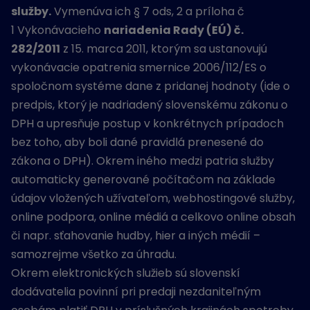
služby.
Vymenúva ich § 7 ods, 2 a príloha č
1 Vykonávacieho
nariadenia Rady (EÚ) č.
282/2011
z 15. marca 2011, ktorým sa ustanovujú
vykonávacie opatrenia smernice 2006/112/ES o
spoločnom systéme dane z pridanej hodnoty (ide o
predpis, ktorý je nadriadený slovenskému zákonu o
DPH a upresňuje postup v konkrétnych prípadoch
bez toho, aby boli dané pravidlá prenesené do
zákona o DPH). Okrem iného medzi patria služby
automaticky generované počítačom na základe
údajov vložených užívateľom, webhostingové služby,
online podpora, online médiá a celkovo online obsah
či napr. sťahovanie hudby, hier a iných médií –
samozrejme všetko za úhradu.
Okrem elektronických služieb sú slovenskí
dodávatelia povinní pri predaji nezdaniteľným