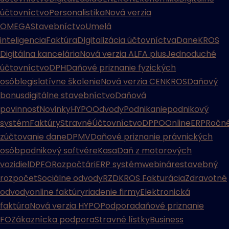
účtovníctvo
Personalistika
Nová verzia
OMEGA
Stavebníctvo
Umelá
inteligencia
Faktúra
DIgitalizácia účtovníctva
Dane
KROS
Digitálna kancelária
Nová verzia ALFA plus
Jednoduché
účtovníctvo
DPH
Daňové priznanie fyzických
osôb
legislatívne školenie
Nová verzia CENKROS
Daňový
bonus
digitálne stavebníctvo
Daňová
povinnosť
Novinky
HYPO
Odvody
Podnikanie
podnikový
systém
Faktúry
Stravné
Účtovníctvo
DPPO
Online
ERP
Ročn
zúčtovanie dane
DPMV
Daňové priznanie právnických
osôb
podnikový softvér
eKasa
Daň z motorových
vozidiel
DPFO
Rozpočtári
ERP systém
webináre
stavebný
rozpočet
Sociálne odvody
RZD
KROS Fakturácia
Zdravotné
odvody
online faktúry
riadenie firmy
Elektronická
faktúra
Nová verzia HYPO
Podpora
daňové priznanie
FO
Zákaznícka podpora
Stravné lístky
Business