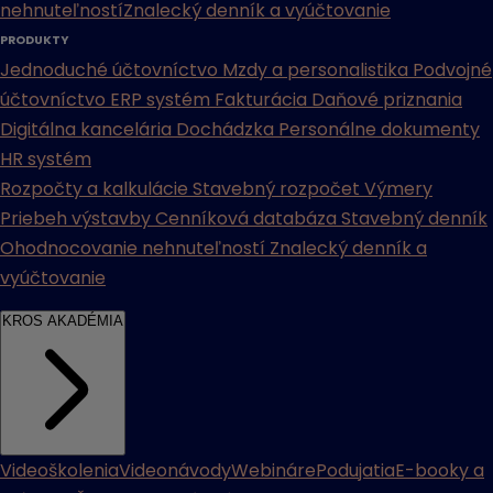
nehnuteľností
Znalecký denník a vyúčtovanie
PRODUKTY
Jednoduché účtovníctvo
Mzdy a personalistika
Podvojné
účtovníctvo
ERP systém
Fakturácia
Daňové priznania
Digitálna kancelária
Dochádzka
Personálne dokumenty
HR systém
Rozpočty a kalkulácie
Stavebný rozpočet
Výmery
Priebeh výstavby
Cenníková databáza
Stavebný denník
Ohodnocovanie nehnuteľností
Znalecký denník a
vyúčtovanie
KROS AKADÉMIA
Videoškolenia
Videonávody
Webináre
Podujatia
E-booky a