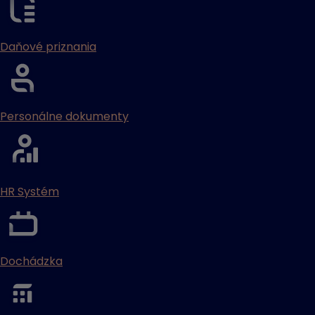
Daňové priznania
Personálne dokumenty
HR Systém
Dochádzka