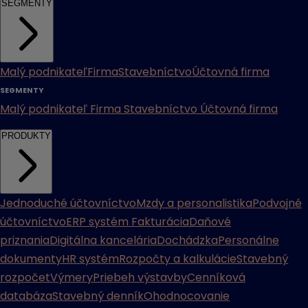
SEGMENTY
Malý podnikateľ
Firma
Stavebníctvo
Účtovná firma
SEGMENTY
Malý podnikateľ
Firma
Stavebníctvo
Účtovná firma
PRODUKTY
Jednoduché účtovníctvo
Mzdy a personalistika
Podvojné
účtovníctvo
ERP systém
Fakturácia
Daňové
priznania
Digitálna kancelária
Dochádzka
Personálne
dokumenty
HR systém
Rozpočty a kalkulácie
Stavebný
rozpočet
Výmery
Priebeh výstavby
Cenníková
databáza
Stavebný denník
Ohodnocovanie