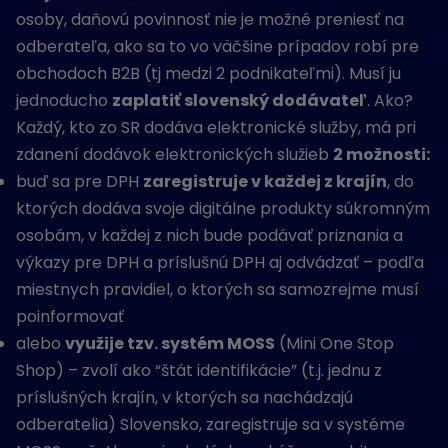
osoby, daňovú povinnosť nie je možné preniesť na
odberateľa, ako sa to vo väčšine prípadov robí pre
obchodoch B2B (tj medzi 2 podnikateľmi). Musí ju
jednoducho
zaplatiť slovenský dodávateľ
. Ako?
Každý, kto zo SR dodáva elektronické služby, má pri
zdanení dodávok elektronických služieb
2 možnosti:
buď sa pre DPH
zaregistruje v každej z krajín
, do
ktorých dodáva svoje digitálne produkty súkromným
osobám, v každej z nich bude podávať priznania a
výkazy pre DPH a príslušnú DPH aj odvádzať – podľa
miestnych pravidiel, o ktorých sa samozrejme musí
poinformovať
alebo
využije tzv. systém MOSS
(Mini One Stop
Shop) – zvolí ako “štát identifikácie” (t.j. jednu z
príslušných krajín, v ktorých sa nachádzajú
odberatelia) Slovensko, zaregistruje sa v systéme