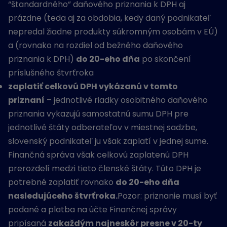
“štandardného” daňového priznania k DPH aj
prázdne (teda aj za obdobia, kedy daný podnikateľ
nepredal žiadne produkty súkromným osobám v EÚ)
a (rovnako na rozdiel od bežného daňového
priznania k DPH)
do 20-eho dňa
po skončení
príslušného štvrťroka
zaplatiť celkovú DPH vykázanú v tomto
priznaní
– jednotlivé riadky osobitného daňového
priznania vykazujú samostatnú sumu DPH pre
jednotlivé štáty odberateľov v miestnej sadzbe,
slovenský podnikateľ ju však zaplatí v jednej sume.
Finančná správa však celkovú zaplatenú DPH
prerozdelí medzi tieto členské štáty. Túto DPH je
potrebné zaplatiť rovnako
do 20-eho dňa
nasledujúceho štvrťroka.
Pozor: priznanie musí byť
podané a platba na účte Finančnej správy
pripísaná
zakaždým najneskôr presne v 20-ty