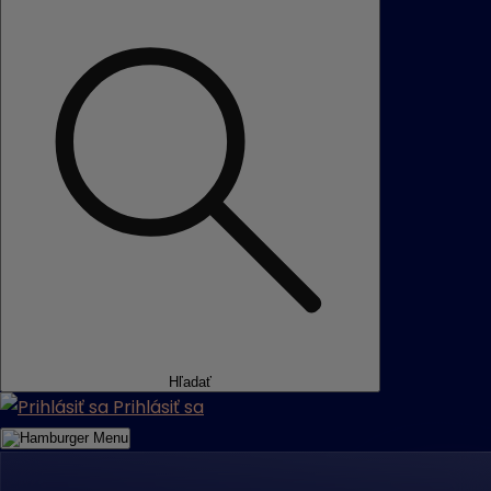
Hľadať
Prihlásiť sa
Menu