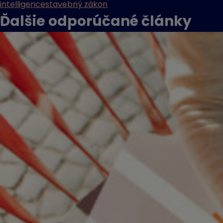
intelligence
stavebný zákon
Ďalšie odporúčané
články