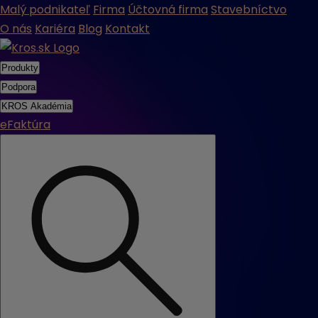
Malý podnikateľ
Firma
Účtovná firma
Stavebníctvo
O nás
Kariéra
Blog
Kontakt
Produkty
Podpora
KROS Akadémia
eFaktúra