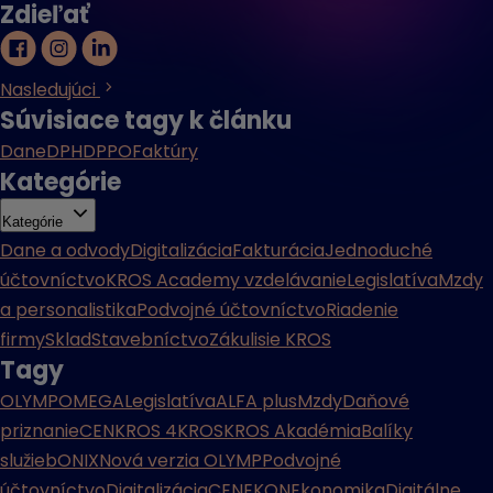
Zdieľať
Nasledujúci
Súvisiace tagy k článku
Dane
DPH
DPPO
Faktúry
Kategórie
Kategórie
Dane a odvody
Digitalizácia
Fakturácia
Jednoduché
účtovníctvo
KROS Academy vzdelávanie
Legislatíva
Mzdy
a personalistika
Podvojné účtovníctvo
Riadenie
firmy
Sklad
Stavebníctvo
Zákulisie KROS
Tagy
OLYMP
OMEGA
Legislatíva
ALFA plus
Mzdy
Daňové
priznanie
CENKROS 4
KROS
KROS Akadémia
Balíky
služieb
ONIX
Nová verzia OLYMP
Podvojné
účtovníctvo
Digitalizácia
CENEKON
Ekonomika
Digitálne