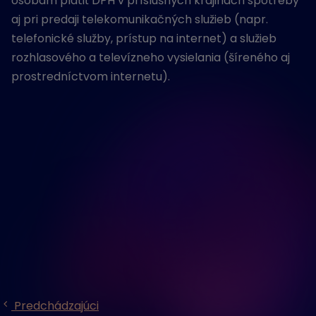
osobám platiť DPH v príslušných krajinách spotreby
aj pri predaji telekomunikačných služieb (napr.
telefonické služby, prístup na internet) a služieb
rozhlasového a televízneho vysielania (šíreného aj
prostredníctvom internetu).
Predchádzajúci