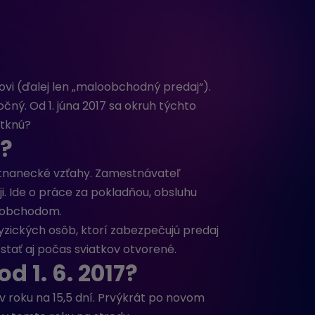
vi (ďalej len „maloobchodný predaj“).
čný. Od 1. júna 2017 sa okruh týchto
otknú?
?
nanecké vzťahy. Zamestnávateľ
 Ide o práce za pokladňou, obsluhu
loobchodom.
yzických osôb, ktorí zabezpečujú predaj
tať aj počas sviatkov otvorené.
 1. 6. 2017?
v roku na 15,5 dní. Prvýkrát po novom