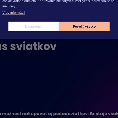
cookie vrátane odmietnuť používanie niektorých či všetkých súborov cookie na
iné účely.
Viac informácií
Nastavenia
Povoliť všetko
s sviatkov
s sviatkov
možnosť nakupovať aj počas sviatkov. Existujú však