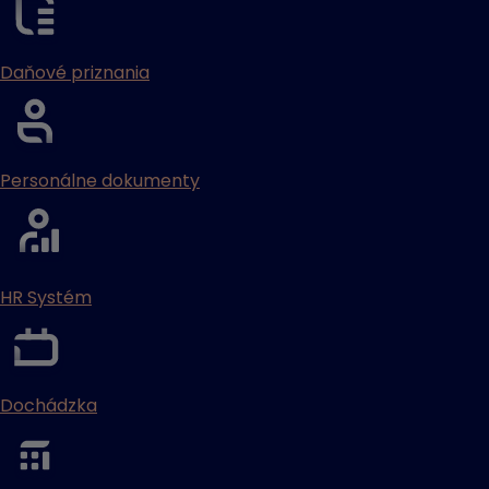
Daňové priznania
Personálne dokumenty
HR Systém
Dochádzka