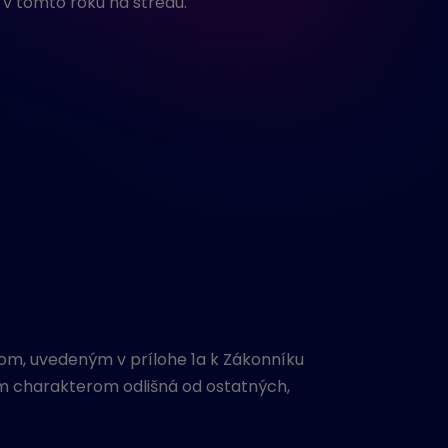
 v tomto roku na stredu.
om, uvedeným v prílohe 1a k Zákonníku
jím charakterom odlišná od ostatných,