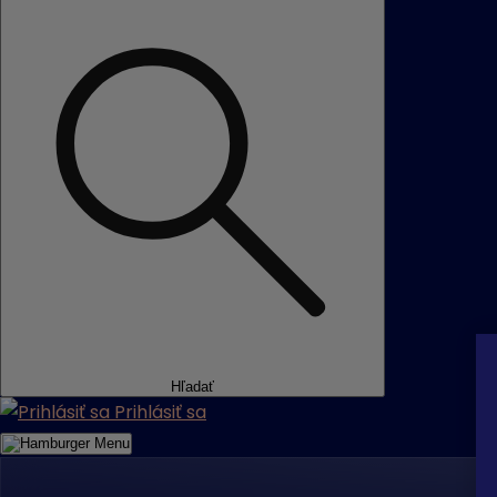
Hľadať
Prihlásiť sa
Menu