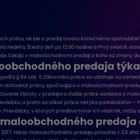
ch prácu, ak ide o predaj tovaru konečnému spotrebiteľo
ná nedeľa, Štedrý deň po 12.00 hodine a Prvý sviatok viano
a nás čakajú v maloobchodnom predaji a koho sa zmeny d
loobchodného predaja týka
dľa § 94 ods. 5 Zákonníka práce sa vzťahuje
na
zamest
ím dohodnúť prácu, spočívajúcu v maloobchodnom predaji.
čovanie čistoty v predajni a ďalšie práce súvisiace s ma
vádzku, a preto sa zákaz práce netýka podnikateľov – f
revádzky, v ktorých predáva tovar ich vlastník, môžu os
maloobchodného predaja od
6. 2017 zákaz maloobchodného predaja pôvodne z 3,5 dňa 