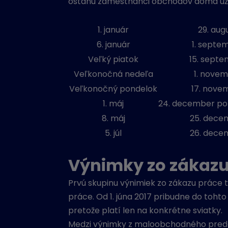
ostanú zamestnanci obchodov doma už 5.
1. január
29. aug
6. január
1. septe
Veľký piatok
15. sept
Veľkonočná nedeľa
1. nove
Veľkonočný pondelok
17. nove
1. máj
24. december po 
8. máj
25. dece
5. júl
26. dece
Výnimky zo zákaz
Prvú skupinu výnimiek zo zákazu práce
práce. Od 1. júna 2017 pribudne do toht
pretože platí len na konkrétne sviatky.
Medzi výnimky z maloobchodného preda