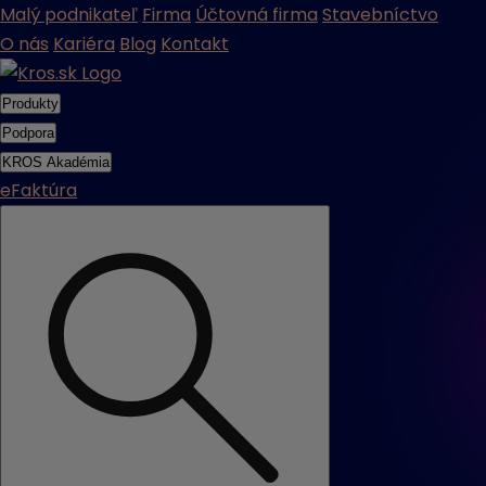
Malý podnikateľ
Firma
Účtovná firma
Stavebníctvo
O nás
Kariéra
Blog
Kontakt
Produkty
Podpora
KROS Akadémia
eFaktúra