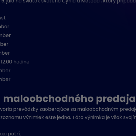
 júla na Sviatok svätého Cyrila a Metoda , ktorý pripadá
ust
mber
ember
mber
mber
12:00 hodine
mber
mber
u maloobchodného predaja
 tvoria prevádzky zaoberajúce sa maloobchodným predaj
o zoznamu výnimiek ešte jedna. Táto výnimka je však svo
ja patrí: