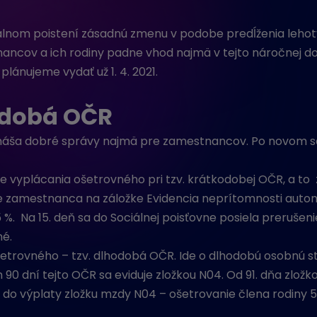
iálnom poistení zásadnú zmenu v podobe predĺženia lehot
nancov a ich rodiny padne vhod najmä v tejto náročnej d
plánujeme vydať už 1. 4. 2021.
odobá OČR
náša dobré správy najmä pre zamestnancov. Po novom sa 
bie vyplácania ošetrovného pri tzv. krátkodobej OČR, a to
e zamestnanca na záložke Evidencia neprítomnosti automa
%. Na 15. deň sa do Sociálnej poisťovne posiela preruše
né.
etrovného – tzv. dlhodobá OČR. Ide o dlhodobú osobnú sta
90 dní tejto OČR sa eviduje zložkou N04. Od 91. dňa zlož
do výplaty zložku mzdy N04 – ošetrovanie člena rodiny 5