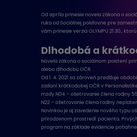
Od apríla prinesie novela zákona o soc
ruka od Sociálnej poisťovne pre zamest
vám prinesie verzia OLYMPU 21.30., ktorú 
Dlhodobá a krátk
Novela zákona o sociálnom poistení pri
alebo dlhodobú OČR.
Od 1. 4. 2021 sa zároveň predlžuje obdo
zadaní krátkodobej OČR v Personalistik
mzdy N04 – ošetrovanie člena rodiny 55 
N22 – ošetrovanie člena rodiny neplate
Novinkou je aj zavedenie nového typu oš
prirodzenom prostredí pacienta. Prvých 
program na základe evidencie potiahne 