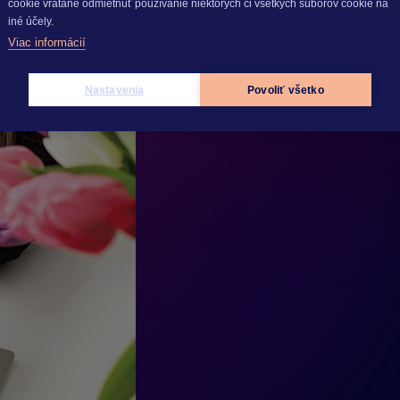
cookie vrátane odmietnuť používanie niektorých či všetkých súborov cookie na
iné účely.
Viac informácií
vou legislatívnou novinkou pre zamestnancov
Nastavenia
Povoliť všetko