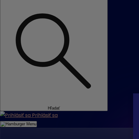
Hľadať
Prihlásiť sa
Menu