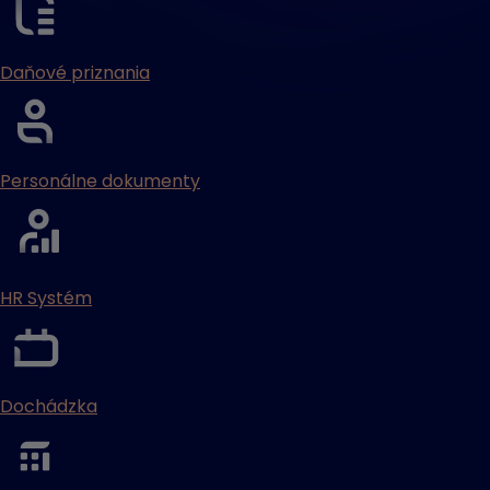
Daňové priznania
Personálne dokumenty
HR Systém
Dochádzka