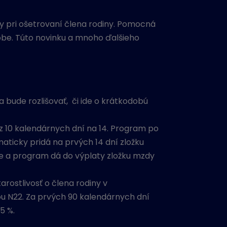
y pri ošetrovaní člena rodiny. Pomocná
obe. Túto novinku a mnoho ďalšieho
bude rozlišovať, či ide o krátkodobú
 z 10 kalendárnych dní na 14. Program po
ticky pridá na prvých 14 dní zložku
nie a program dá do výplaty zložku mzdy
rostlivosť o člena rodiny v
kou N22. Za prvých 90 kalendárnych dní
5 %.