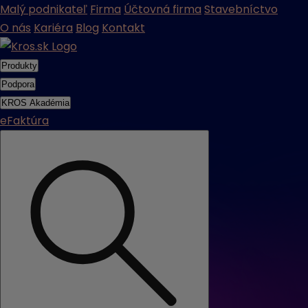
Malý podnikateľ
Firma
Účtovná firma
Stavebníctvo
O nás
Kariéra
Blog
Kontakt
Produkty
Podpora
KROS Akadémia
eFaktúra