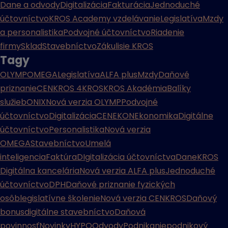
Dane a odvody
Digitalizácia
Fakturácia
Jednoduché
účtovníctvo
KROS Academy vzdelávanie
Legislatíva
Mzdy
a personalistika
Podvojné účtovníctvo
Riadenie
firmy
Sklad
Stavebníctvo
Zákulisie KROS
Tagy
OLYMP
OMEGA
Legislatíva
ALFA plus
Mzdy
Daňové
priznanie
CENKROS 4
KROS
KROS Akadémia
Balíky
služieb
ONIX
Nová verzia OLYMP
Podvojné
účtovníctvo
Digitalizácia
CENEKON
Ekonomika
Digitálne
účtovníctvo
Personalistika
Nová verzia
OMEGA
Stavebníctvo
Umelá
inteligencia
Faktúra
DIgitalizácia účtovníctva
Dane
KROS
Digitálna kancelária
Nová verzia ALFA plus
Jednoduché
účtovníctvo
DPH
Daňové priznanie fyzických
osôb
legislatívne školenie
Nová verzia CENKROS
Daňový
bonus
digitálne stavebníctvo
Daňová
povinnosť
Novinky
HYPO
Odvody
Podnikanie
podnikový