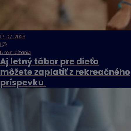
17. 07. 2026
|
8 min. čítania
Aj letný tábor pre dieťa
môžete zaplatiť z rekreačného
príspevku