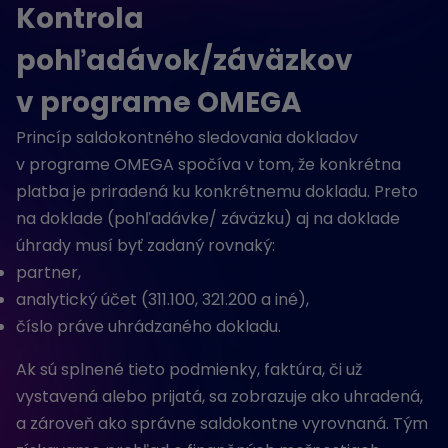
Kontrola
pohľadávok/záväzkov
v programe OMEGA
Princíp saldokontného sledovania dokladov
v programe OMEGA spočíva v tom, že konkrétna
platba je priradená ku konkrétnemu dokladu. Preto
na doklade (pohľadávke/ záväzku) aj na doklade
úhrady musí byť zadaný rovnaký:
partner,
analytický účet (311.100, 321.200 a iné),
číslo práve uhrádzaného dokladu.
Ak sú splnené tieto podmienky, faktúra, či už
vystavená alebo prijatá, sa zobrazuje ako uhradená,
a zároveň ako správne saldokontne vyrovnaná. Tým