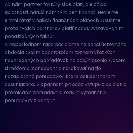
Ak nám partner faktúry síce platí, ale až po
splatnosti, naruší nám tým beh financií. Nevieme
s nimi rátať v našich finančných plánoch. Naučme
preto svojich partnerov platiť načas vystavovaním
penalizačných faktúr.
V neposlednom rade posielame na konci účtovného
obdobia svojím odberateľom zoznam všetkých
neuhradených pohľadávok na odsúhlasenie. Časom
si môžeme jednoduchšie nárokovať na tie
nezaplatené pohľadávky, ktoré boli partnerom
odsúhlasené. V opačnom prípade vstupuje do diania
premlčanie pohľadávok, kedy je vymáhanie
pohľadávky zložitejšie.