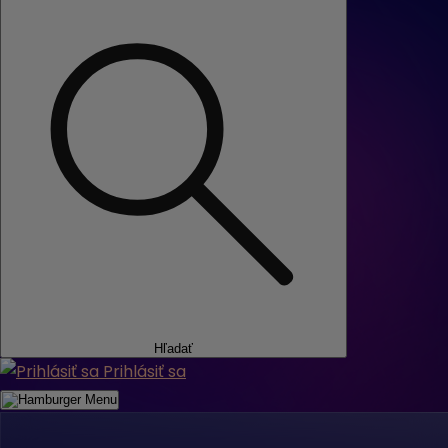
Hľadať
Prihlásiť sa
Menu