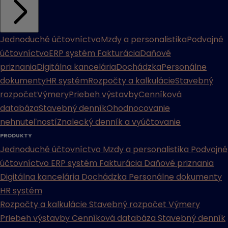
Jednoduché účtovníctvo
Mzdy a personalistika
Podvojné
účtovníctvo
ERP systém
Fakturácia
Daňové
priznania
Digitálna kancelária
Dochádzka
Personálne
dokumenty
HR systém
Rozpočty a kalkulácie
Stavebný
rozpočet
Výmery
Priebeh výstavby
Cenníková
databáza
Stavebný denník
Ohodnocovanie
nehnuteľností
Znalecký denník a vyúčtovanie
PRODUKTY
Jednoduché účtovníctvo
Mzdy a personalistika
Podvojné
účtovníctvo
ERP systém
Fakturácia
Daňové priznania
Digitálna kancelária
Dochádzka
Personálne dokumenty
HR systém
Rozpočty a kalkulácie
Stavebný rozpočet
Výmery
Priebeh výstavby
Cenníková databáza
Stavebný denník