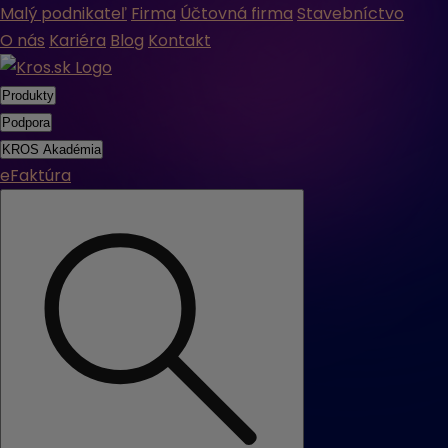
Malý podnikateľ
Firma
Účtovná firma
Stavebníctvo
O nás
Kariéra
Blog
Kontakt
Produkty
Podpora
KROS Akadémia
eFaktúra