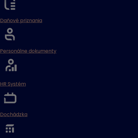
Daňové priznania
Personálne dokumenty
HR Systém
Dochádzka