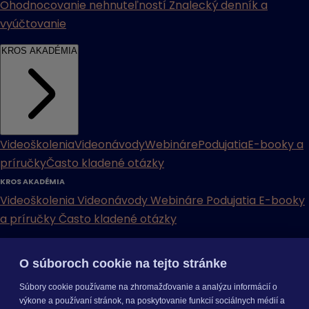
Ohodnocovanie nehnuteľností
Znalecký denník a
vyúčtovanie
KROS AKADÉMIA
Videoškolenia
Videonávody
Webináre
Podujatia
E-booky a
príručky
Často kladené otázky
KROS AKADÉMIA
Videoškolenia
Videonávody
Webináre
Podujatia
E-booky
a príručky
Často kladené otázky
INÉ
O súboroch cookie na tejto stránke
Cenníky
Odporučte nás
Právne dokumenty
Odporúčaná
Súbory cookie používame na zhromažďovanie a analýzu informácií o
konfigurácia
Aktualizácia verzií
Mobilné aplikácie
výkone a používaní stránok, na poskytovanie funkcií sociálnych médií a