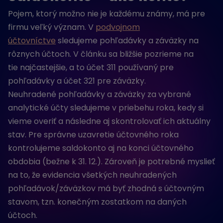
Pojem, ktorý možno nie je každému známy, má pre
firmu veľký význam. V
podvojnom
účtovníctve
sledujeme pohľadávky a záväzky na
rôznych účtoch. V článku sa bližšie pozrieme na
tie najčastejšie, a to účet 311 používaný pre
pohľadávky a účet 321 pre záväzky.
Neuhradené pohľadávky a záväzky za vybrané
analytické účty sledujeme v priebehu roka, kedy si
vieme overiť a následne aj skontrolovať ich aktuálny
stav. Pre správne uzavretie účtovného roka
kontrolujeme saldokonto aj na konci účtovného
obdobia (bežne k 31. 12.). Zároveň je potrebné myslieť
na to, že evidencia všetkých neuhradených
pohľadávok/záväzkov má byť zhodná s účtovným
stavom, tzn. konečným zostatkom na daných
účtoch.