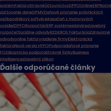
systém
Faktúry
Stravné
Účtovníctvo
DPPO
Online
ERP
Ročn
zúčtovanie dane
DPMV
Daňové priznanie právnických
osôb
podnikový softvér
eKasa
Daň z motorových
vozidiel
DPFO
Rozpočtári
ERP systém
webináre
stavebný
rozpočet
Sociálne odvody
RZD
KROS Fakturácia
Zdravotné
odvody
online faktúry
riadenie firmy
Elektronická
faktúra
Nová verzia HYPO
Podpora
daňové priznanie
FO
Zákaznícka podpora
Stravné lístky
Business
intelligence
stavebný zákon
Ďalšie odporúčané
články