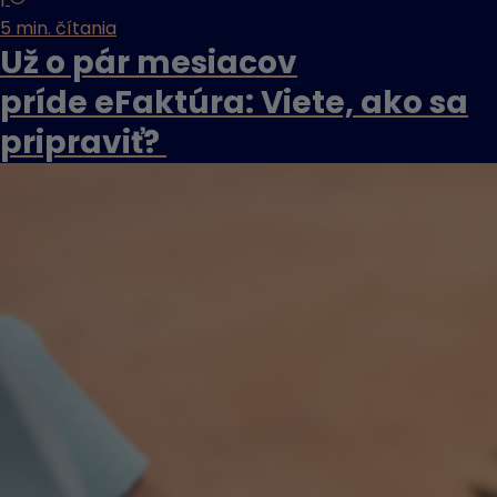
5 min. čítania
Už o pár mesiacov
príde eFaktúra: Viete, ako sa
pripraviť?