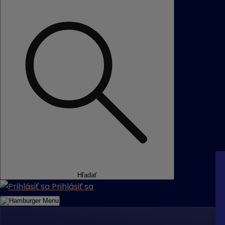
Hľadať
Prihlásiť sa
Menu