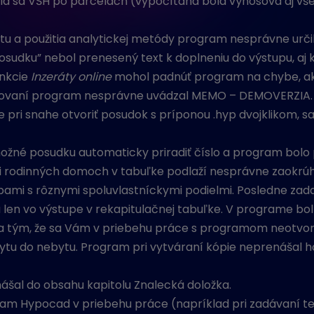
ala sa VŠH po parcelách (vypočítaná bola výnosová aj 
u a použitia analytickej metódy program nesprávne urči
sudku” nebol prenesený text k doplneniu do výstupu, aj k
unkcie
Inzeráty online
mohol padnúť program na chybe, ak 
tovaní program nesprávne uvádzal MEMO – DEMOVERZIA.
e pri snahe otvoriť posudok s príponou .hyp dvojklikom, s
né posudku automaticky priradiť číslo a program bolo 
i rodinných domoch v tabuľke podlaží nesprávne zaokrúh
bami s rôznymi spoluvlastníckymi podielmi. Posledne za
len vo výstupe v rekapitulačnej tabuľke. V programe bo
la tým, že sa Vám v priebehu práce s programom neotvor
ytu do nebytu. Program pri vytváraní kópie neprenášal ho
al do obsahu kapitolu Znalecká doložka.
m Hypocad v priebehu práce (napríklad pri zadávaní te