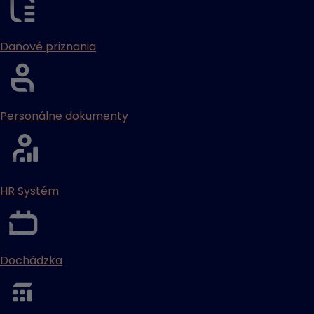
Daňové priznania
Personálne dokumenty
HR Systém
Dochádzka