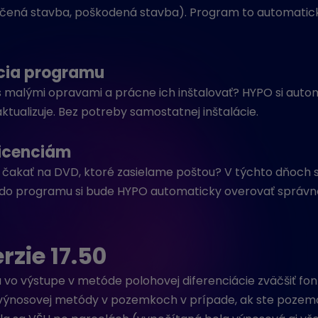
ená stavba, poškodená stavba). Program to automaticky
cia programu
 malými opravami a prácne ich inštalovať? HYPO si automa
aktualizuje. Bez potreby samostatnej inštalácie.
licenciám
 čakať na DVD, ktoré zasielame poštou? V týchto dňoch s
 do programu si bude HYPO automaticky overovať správnos
rzie 17.50
 vo výstupe v metóde polohovej diferenciácie zväčšiť fon
 výnosovej metódy v pozemkoch v prípade, ak ste pozemok