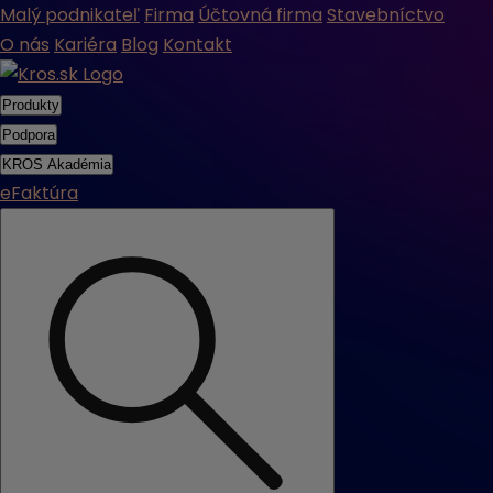
Malý podnikateľ
Firma
Účtovná firma
Stavebníctvo
O nás
Kariéra
Blog
Kontakt
Produkty
Podpora
KROS Akadémia
eFaktúra