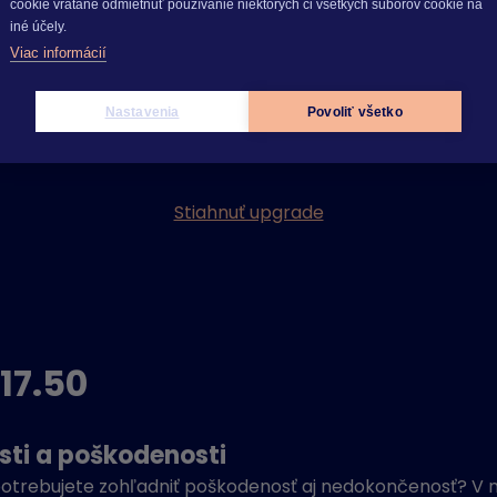
cookie vrátane odmietnuť používanie niektorých či všetkých súborov cookie na
iné účely.
Viac informácií
Nastavenia
Povoliť všetko
Stiahnuť upgrade
17.50
ti a poškodenosti
otrebujete zohľadniť poškodenosť aj nedokončenosť? V no