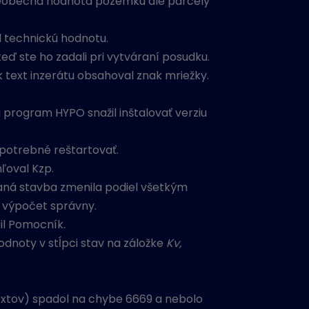
všeobecná hodnota pozemku ale parcely
l technickú hodnotu.
eď ste ho zadali pri vytváraní posudku.
text inzerátu obsahoval znak mriežky.
a program HYPO snažil inštalovať verziu
potrebné reštartovať.
ľoval Kzp.
daná stavba zmenila podiel všetkým
l výpočet správny.
il Pomocník.
dnoty v stĺpci stav na záložke
Kv,
xtov) spadol na chybe 6669 a nebolo