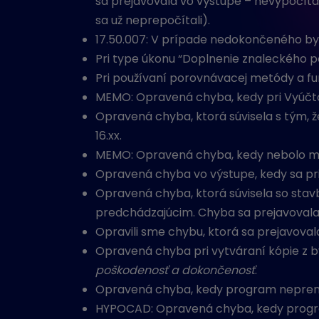
sa prejavovala vo výstupe – nevypočít
sa už neprepočítali).
17.50.007: V prípade nedokončeného byt
Pri type úkonu “Doplnenie znaleckého po
Pri používaní porovnávacej metódy a f
MEMO: Opravená chyba, kedy pri Vyúč
Opravená chyba, ktorá súvisela s tým, ž
16.xx.
MEMO: Opravená chyba, kedy nebolo mož
Opravená chyba vo výstupe, kedy sa pr
Opravená chyba, ktorá súvisela so stav
predchádzajúcim. Chyba sa prejavovala 
Opravili sme chybu, ktorá sa prejavova
Opravená chyba pri vytváraní kópie z b
poškodenosť a dokončenosť
.
Opravená chyba, kedy program neprenáš
HYPOCAD: Opravená chyba, kedy progra