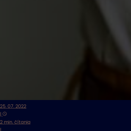
25. 07. 2022
|
2 min. čítania
|