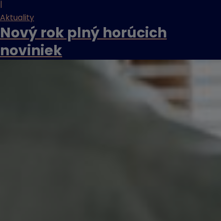
|
Aktuality
Nový rok plný horúcich
noviniek