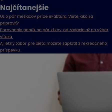
Najčítanejšie
Už o pár mesiacov príde eFaktúra: Viete, ako sa
pripraviť?
Porovnanie ponúk na pár klikov, od zadania až po výber
víťaza
Aj letný tábor pre dieťa môžete zaplatiť z rekreačného
príspevku