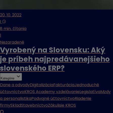
20. 10. 2022
|
8 min. čítania
|
Nezaradené
Vyrobený na Slovensku: Aký
je príbeh najpredávanejšieho
slovenského ERP?
Kategórie
Dane a odvody
Digitalizácia
Fakturácia
Jednoduché
účtovníctvo
KROS Academy vzdelávanie
Legislatíva
Mzdy
a personalistika
Podvojné účtovníctvo
Riadenie
firmy
Sklad
Stavebníctvo
Zákulisie KROS