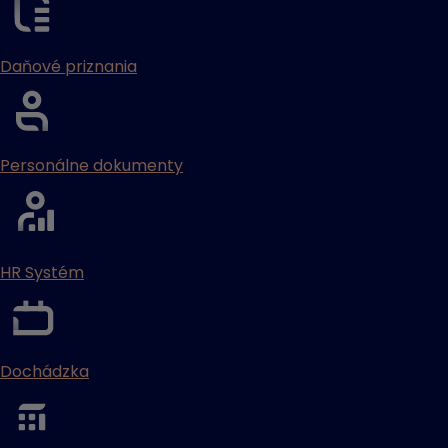
Daňové priznania
Personálne dokumenty
HR Systém
Dochádzka