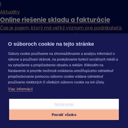
|
Aktuality
Online riešenie skladu a fakturácie
Čas je pojem, ktorý má veľký význam pre podnikateľa,
ale aj pre samotného zákazníka. Čím to je, že niekedy
nakúpime rýchlo, všetko prebehne hladko a inokedy
O súboroch cookie na tejto stránke
nám doručia tovar v inej farbe...
Súbory cookie používame na zhromažďovanie a analýzu informácií o
19. 12. 2016
výkone a používaní stránok, na poskytovanie funkcií sociálnych médií a
|
na vylepšenie a prispôsobenie obsahu a reklám. Kliknutím na
Nastavenie si prezrite možnosti ovládania umožňujúceho odmietnuť
5 min. čítania
prispôsobovanie pomocou súborov cookie vrátane odmietnuť
|
používanie niektorých či všetkých súborov cookie na iné účely.
Podvojné účtovníctvo
Viac informácií
Efektívne udržiavanie zásob ukrojí
firmám veľkú časť nákladov
Nastavenia
Štatisticky vo firmách 15 až 25 % všetkých výdajov tvoria
Povoliť všetko
náklady na udržiavanie zásob. Napriek poznaniu týchto