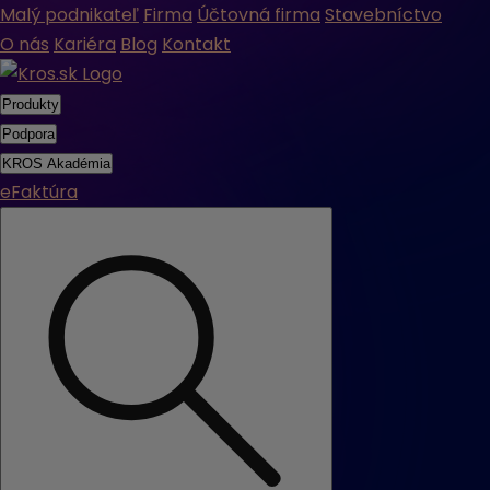
Malý podnikateľ
Firma
Účtovná firma
Stavebníctvo
O nás
Kariéra
Blog
Kontakt
Produkty
Podpora
KROS Akadémia
eFaktúra