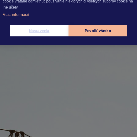
cookie vrátane odmietnuť používanie niektorých či všetkých súborov cookie na
iné účely.
Viac informácií
022 – nové technológie a ceny
Nastavenia
Povoliť všetko