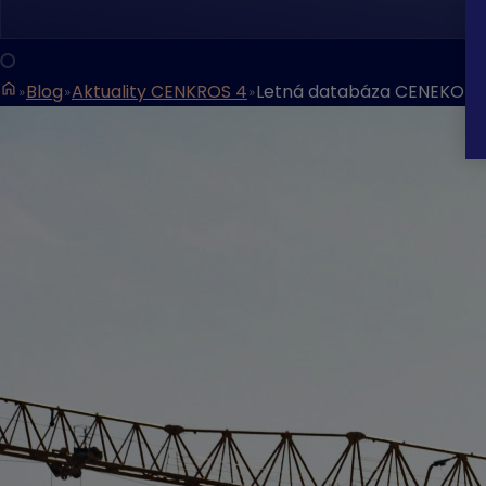
Blog
Aktuality CENKROS 4
Letná databáza CENEKON 2