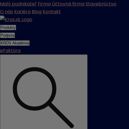
Malý podnikateľ
Firma
Účtovná firma
Stavebníctvo
O nás
Kariéra
Blog
Kontakt
Produkty
Podpora
KROS Akadémia
eFaktúra