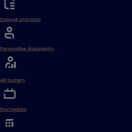
Daňové priznania
Personálne dokumenty
HR Systém
Dochádzka