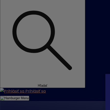
Hľadať
Prihlásiť sa
Menu