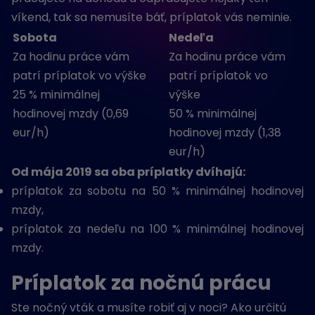
víkend, tak sa nemusíte báť, príplatok vás neminie.
Sobota
Nedeľa
Za hodinu práce vám
Za hodinu práce vám
patrí príplatok vo výške
patrí príplatok vo
25 % minimálnej
výške
hodinovej mzdy (0,69
50 % minimálnej
eur/h)
hodinovej mzdy (1,38
eur/h)
Od mája 2019 sa oba príplatky dvíhajú:
príplatok za sobotu na 50 % minimálnej hodinovej
mzdy,
príplatok za nedeľu na 100 % minimálnej hodinovej
mzdy.
Príplatok za nočnú prácu
Ste nočný vták a musíte robiť aj v noci? Ako určitú