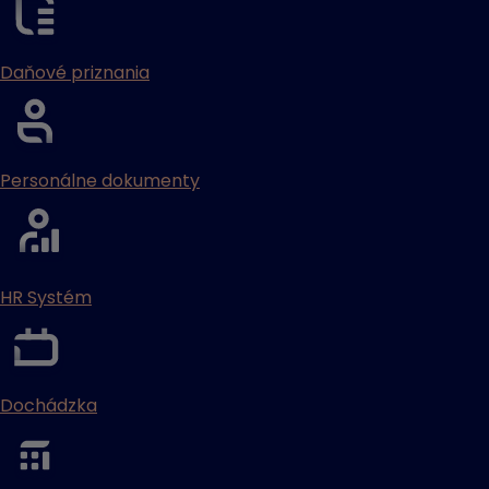
Daňové priznania
Personálne dokumenty
HR Systém
Dochádzka