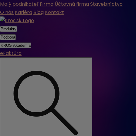
Malý podnikateľ
Firma
Účtovná firma
Stavebníctvo
O nás
Kariéra
Blog
Kontakt
Produkty
Podpora
KROS Akadémia
eFaktúra