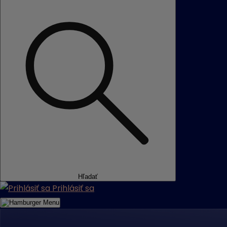
Hľadať
Prihlásiť sa
Menu