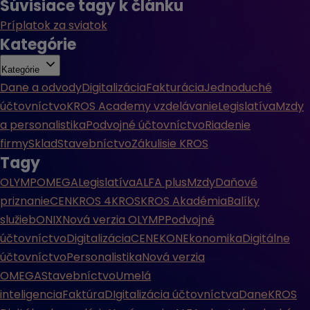
Súvisiace tagy k článku
Príplatok za sviatok
Kategórie
Kategórie
Dane a odvody
Digitalizácia
Fakturácia
Jednoduché
účtovníctvo
KROS Academy vzdelávanie
Legislatíva
Mzdy
a personalistika
Podvojné účtovníctvo
Riadenie
firmy
Sklad
Stavebníctvo
Zákulisie KROS
Tagy
OLYMP
OMEGA
Legislatíva
ALFA plus
Mzdy
Daňové
priznanie
CENKROS 4
KROS
KROS Akadémia
Balíky
služieb
ONIX
Nová verzia OLYMP
Podvojné
účtovníctvo
Digitalizácia
CENEKON
Ekonomika
Digitálne
účtovníctvo
Personalistika
Nová verzia
OMEGA
Stavebníctvo
Umelá
inteligencia
Faktúra
DIgitalizácia účtovníctva
Dane
KROS