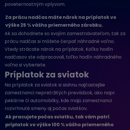
poveternostným vplyvom.
Za prácu nadčas máte nárok na príplatok vo
výške 25 % vášho priemerného zárobku.
Ak sa dohodnete so svojím zamestnávateľom, tak za
prácu nadčas si môžete čerpať náhradné voľno.
Vtedy strácate nárok na príplatok. Koľko hodín
nadčasov ste odpracovali, toľko hodín náhradného
voľna si vyberiete.
Príplatok za sviatok
Na príplatok za sviatok si siahnu najčastejšie
zamestnanci nepretržitých prevádzok, ako napr.
pekárne či automobilky, kde majú zamestnanci
rozvrhnuté smeny aj počas sviatkov.
Ak pracujete počas sviatku, tak vám patrí
príplatok vo výške 100 % vášho priemerného