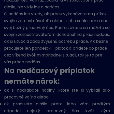
nadčas. Keď vám už „padla“ a vy zostávate v práci
dlhšie, nie vždy ide o nadčas.
O nadčas ide vtedy, ak prácu vykonávate na príkaz
svojho zamestnávateľa alebo s jeho súhlasom a nad
svoj bežný pracovný čas. Podľa zákona sa môžete so
svojím zamestnávateľom dohodnúť na práci nadčas,
ak si situácia žiada zvýšenú potrebu práce. Ak bežne
pracujete len pondelok – piatok a prídete do práce
cez víkend kvôli mimoriadnej situácii, tak je to pre
vás práca nadčas.
Na nadčasový príplatok
nemáte nárok:
ak si nadrábate hodiny, ktoré ste si vybrali ako
pracovné voľno alebo
ak pracujete dlhšie preto, lebo vám predtým
odpadol nejaký pracovný čas kvôli zlým