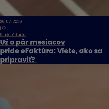
29. 07. 2026
|
5 min. čítania
Už o pár mesiacov
príde eFaktúra: Viete, ako sa
pripraviť?