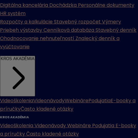
Digitálna kancelária
Dochádzka
Personálne dokumenty
HR systém
Rozpočty a kalkulácie
Stavebný rozpočet
Výmery
Priebeh výstavby
Cenníková databáza
Stavebný denník
Ohodnocovanie nehnuteľností
Znalecký denník a
vyúčtovanie
KROS AKADÉMIA
Videoškolenia
Videonávody
Webináre
Podujatia
E-booky a
príručky
Často kladené otázky
KROS AKADÉMIA
Videoškolenia
Videonávody
Webináre
Podujatia
E-booky
a príručky
Často kladené otázky