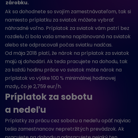
zárobku.
Ak sa dohodnete so svojím zamestnávateľom, tak si
namiesto príplatku za sviatok môžete vybrať
náhradné voľno. Príplatok za sviatok vám patrí bez
rozdielu či bola vaša smena naplánovaná na sviatok
alebo ste odpracovali počas sviatku nadčas.
Od mája 2018 platí, že nárok na príplatok za sviatok
majú aj dohodári. Ak teda pracujete na dohodu, tak
za každú hodinu práce vo sviatok máte nárok na
príplatok vo výške 100 % minimálnej hodinovej
mzdy
,
čo je 2,759 eur/h.
Príplatok za sobotu
a nedeľu
Príplatky za prácu cez sobotu a nedeľu opäť najviac
tešia zamestnancov nepretržitých prevádzok. Ak
pracujete na dohodu a odpracujete nejaký ten