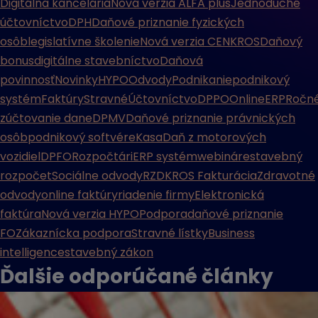
Digitálna kancelária
Nová verzia ALFA plus
Jednoduché
účtovníctvo
DPH
Daňové priznanie fyzických
osôb
legislatívne školenie
Nová verzia CENKROS
Daňový
bonus
digitálne stavebníctvo
Daňová
povinnosť
Novinky
HYPO
Odvody
Podnikanie
podnikový
systém
Faktúry
Stravné
Účtovníctvo
DPPO
Online
ERP
Ročn
zúčtovanie dane
DPMV
Daňové priznanie právnických
osôb
podnikový softvér
eKasa
Daň z motorových
vozidiel
DPFO
Rozpočtári
ERP systém
webináre
stavebný
rozpočet
Sociálne odvody
RZD
KROS Fakturácia
Zdravotné
odvody
online faktúry
riadenie firmy
Elektronická
faktúra
Nová verzia HYPO
Podpora
daňové priznanie
FO
Zákaznícka podpora
Stravné lístky
Business
intelligence
stavebný zákon
Ďalšie odporúčané
články