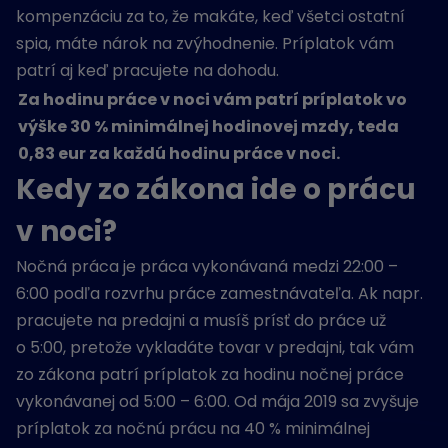
kompenzáciu za to, že makáte, keď všetci ostatní
spia, máte nárok na zvýhodnenie. Príplatok vám
patrí aj keď pracujete na dohodu.
Za hodinu práce v noci vám patrí príplatok vo
výške 30 % minimálnej hodinovej mzdy, teda
0,83 eur za každú hodinu práce v noci.
Kedy zo zákona ide o prácu
v noci?
Nočná práca je práca vykonávaná medzi 22:00 –
6:00 podľa rozvrhu práce zamestnávateľa. Ak napr.
pracujete na predajni a musíš prísť do práce už
o 5:00, pretože vykladáte tovar v predajni, tak vám
zo zákona patrí príplatok za hodinu nočnej práce
vykonávanej od 5:00 – 6:00. Od mája 2019 sa zvyšuje
príplatok za nočnú prácu na 40 % minimálnej