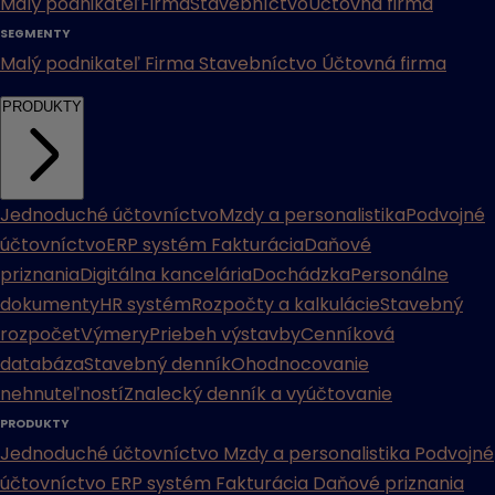
Malý podnikateľ
Firma
Stavebníctvo
Účtovná firma
SEGMENTY
Malý podnikateľ
Firma
Stavebníctvo
Účtovná firma
PRODUKTY
Jednoduché účtovníctvo
Mzdy a personalistika
Podvojné
účtovníctvo
ERP systém
Fakturácia
Daňové
priznania
Digitálna kancelária
Dochádzka
Personálne
dokumenty
HR systém
Rozpočty a kalkulácie
Stavebný
rozpočet
Výmery
Priebeh výstavby
Cenníková
databáza
Stavebný denník
Ohodnocovanie
nehnuteľností
Znalecký denník a vyúčtovanie
PRODUKTY
Jednoduché účtovníctvo
Mzdy a personalistika
Podvojné
účtovníctvo
ERP systém
Fakturácia
Daňové priznania