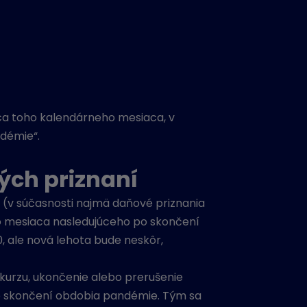
onca toho kalendárneho mesiaca, v
ndémie“.
ých priznaní
 (v súčasnosti najmä daňové priznania
ho mesiaca nasledujúceho po skončení
0, ale nová lehota bude neskôr,
nkurzu, ukončenie alebo prerušenie
po skončení obdobia pandémie. Tým sa