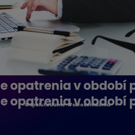
e opatrenia v období
e opatrenia v období
#spolutodame #skrosomdoma