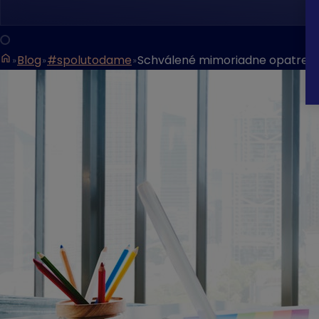
Blog
#spolutodame
Schválené mimoriadne opatreni