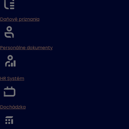
Daňové priznania
Personálne dokumenty
HR Systém
Dochádzka