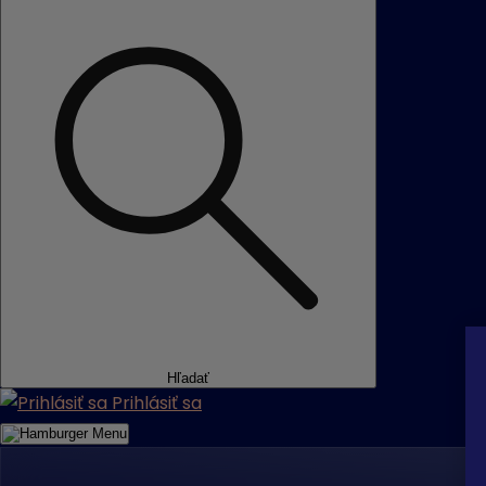
Hľadať
Prihlásiť sa
Menu