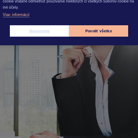
cookie vrátane odmietnuť používanie niektorých či všetkých súborov cookie na
iné účely.
Viac informácií
a v období pandémie
Nastavenia
Povoliť všetko