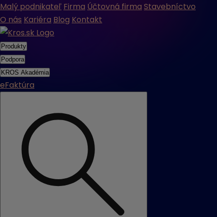
Malý podnikateľ
Firma
Účtovná firma
Stavebníctvo
O nás
Kariéra
Blog
Kontakt
Produkty
Podpora
KROS Akadémia
eFaktúra