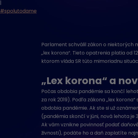
|
#spolutodame
Parlament schválil zákon o niektorých m
„lex korona“. Tieto opatrenia platia od 
ktorom vláda SR túto mimoriadnu situác
„Lex korona“ a no
Počas obdobia pandémie sa končí lehota
za rok 2019). Podľa zákona „lex korona
obdobia pandémie. Ak ste si už oznámení
(pandémia skončí v júni, nová lehota je 3
Ak vám vznikne povinnosť podať daňové p
živnosti), podáte ho a daň zaplatíte 