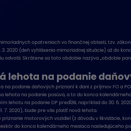
imoriadnych opatreniach vo finančnej oblasti, tzv. zákon
12. 3. 2020 (deň vyhlásenia mimoriadnej situácie) až do k
iu odvolá. Skrátene sa toto obdobie nazýva „obdobie pa
vá lehota na podanie daňov
 na podanie daňových priznaní k dani z príjmov FO a PO
“ sa lehota na podanie posúva, a to do konca kalendárne
m lehotu na podanie DP predĺžili, napríklad do 30. 6. 202
1. 7. 2020), bude pre vás platiť nová lehota.
riznanie motorových vozidiel (z dôvodu v likvidácie, ko
najneskôr do konca kalendárneho mesiaca nasledujúceho 