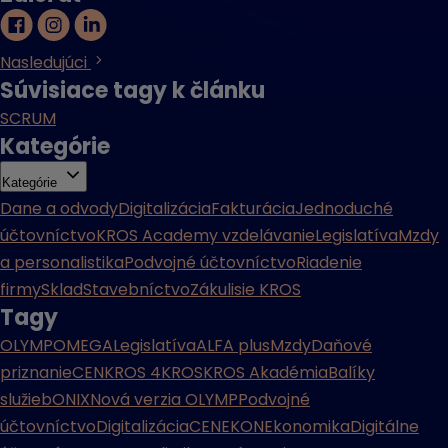
Nasledujúci
Súvisiace tagy k článku
SCRUM
Kategórie
Kategórie
Dane a odvody
Digitalizácia
Fakturácia
Jednoduché
účtovníctvo
KROS Academy vzdelávanie
Legislatíva
Mzdy
a personalistika
Podvojné účtovníctvo
Riadenie
firmy
Sklad
Stavebníctvo
Zákulisie KROS
Tagy
OLYMP
OMEGA
Legislatíva
ALFA plus
Mzdy
Daňové
priznanie
CENKROS 4
KROS
KROS Akadémia
Balíky
služieb
ONIX
Nová verzia OLYMP
Podvojné
účtovníctvo
Digitalizácia
CENEKON
Ekonomika
Digitálne