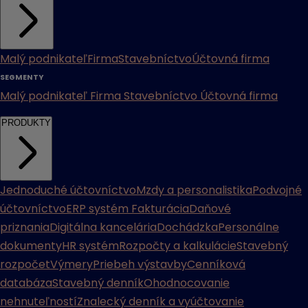
Malý podnikateľ
Firma
Stavebníctvo
Účtovná firma
SEGMENTY
Malý podnikateľ
Firma
Stavebníctvo
Účtovná firma
PRODUKTY
Jednoduché účtovníctvo
Mzdy a personalistika
Podvojné
účtovníctvo
ERP systém
Fakturácia
Daňové
priznania
Digitálna kancelária
Dochádzka
Personálne
dokumenty
HR systém
Rozpočty a kalkulácie
Stavebný
rozpočet
Výmery
Priebeh výstavby
Cenníková
databáza
Stavebný denník
Ohodnocovanie
nehnuteľností
Znalecký denník a vyúčtovanie