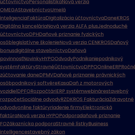
účtovníctvo
Personalistika
Nová verzia
OMEGA
Stavebníctvo
Umelá
inteligencia
Faktúra
DIgitalizácia účtovníctva
Dane
KROS
Digitálna kancelária
Nová verzia ALFA plus
Jednoduché
účtovníctvo
DPH
Daňové priznanie fyzických
osôb
legislatívne školenie
Nová verzia CENKROS
Daňový
bonus
digitálne stavebníctvo
Daňová
povinnosť
Novinky
HYPO
Odvody
Podnikanie
podnikový
systém
Faktúry
Stravné
Účtovníctvo
DPPO
Online
ERP
Ročn
zúčtovanie dane
DPMV
Daňové priznanie právnických
osôb
podnikový softvér
eKasa
Daň z motorových
vozidiel
DPFO
Rozpočtári
ERP systém
webináre
stavebný
rozpočet
Sociálne odvody
RZD
KROS Fakturácia
Zdravotné
odvody
online faktúry
riadenie firmy
Elektronická
faktúra
Nová verzia HYPO
Podpora
daňové priznanie
FO
Zákaznícka podpora
Stravné lístky
Business
intelligence
stavebný zákon