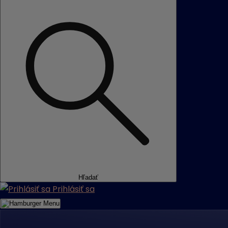
Hľadať
Prihlásiť sa
Menu