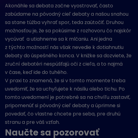
Akonáhle sa debata začne vyostrovať, často
zabúdame na pôvodný cieľ debaty a našou snahou
sa stane túžba vyhrať spor, teda zaútočiť. Druhou
možnosťou je, že sa pokúsime z rozhovoru čo najskôr
vycúvať a utiahneme sa k mlčaniu. Ani jedna
z týchto možností nás však nevedie k dotiahnutiu
debaty do úspešného konca. V knižke sa dozviete, že
zruční debatéri nespúšťajú oči z cieľa, a to najmä
v čase, keď ide do tuhého.
V praxi to znamená, že si v tomto momente treba
uvedomiť, že sa uchyľujete k násiliu alebo tichu. Po
tomto uvedomení je potrebné sa na chvíľu zastaviť,
pripomenúť si pôvodný cieľ debaty a úprimne si
povedať, čo vlastne chcete pre seba, pre druhú
stranu a pre váš vzťah.
Naučte sa pozorovať