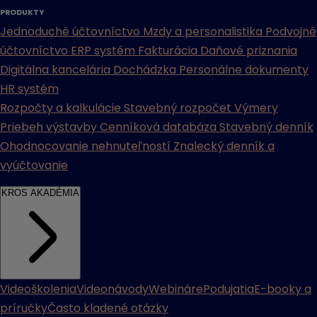
PRODUKTY
Jednoduché účtovníctvo
Mzdy a personalistika
Podvojné
účtovníctvo
ERP systém
Fakturácia
Daňové priznania
Digitálna kancelária
Dochádzka
Personálne dokumenty
HR systém
Rozpočty a kalkulácie
Stavebný rozpočet
Výmery
Priebeh výstavby
Cenníková databáza
Stavebný denník
Ohodnocovanie nehnuteľností
Znalecký denník a
vyúčtovanie
KROS AKADÉMIA
Videoškolenia
Videonávody
Webináre
Podujatia
E-booky a
príručky
Často kladené otázky