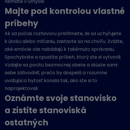
nemáte v úmysle.
Majte pod kontrolou vlastné
príbehy
Ak sa počas rozhovoru pristihnete, že sa uchyľujete
k útoku alebo mlčaniu, zastavte sa na chvíľu. Zvážte,
aké emócie vás nabádajú k takémuto správaniu.
Spochybnite a opustite príbeh, ktorý ste si vytvorili.
Vzdajte sa pocitu bezmocnej obete a skúste sami
sebe zdôvodniť, prečo by dospelá a rozumne
uvažujúca bytosť konala tak, ako ste si to
naprojektovali.
Oznámte svoje stanovisko
a zistite stanoviská
ostatných