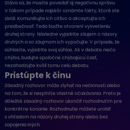
Stáva sa, že musíte povedať aj negatívnu správu.
V takom prípade najskôr oznámte fakty, ktoré ste
zistili. Komunikujte ich citlivo a akceptujte ich
predbežnosť. Teda buďte otvorení vysvetleniu
druhej strany. Následne vyjadrite záujem o názory
druhých a so záujmom ich vypočujte. V prípade, že
súhlasíte, vyjadrite svoj súhlas. Ak v debate niečo
chýba, budujte spoločne chýbajúcu časť,
nezahadzujte kvôli tomu celú debatu.
Pristúpte k činu
Zásadný rozhovor môže zlyhať na nečinnosti alebo
na tom, že si nesplníte vlastné očakávania. Preto je
dôležité zásadný rozhovor ukončiť rozhodnutím pre
konkrétne konanie. Rozhodnutie môžete urobiť
s ohľadom na názory druhej strany alebo bez
zapojenia iných.