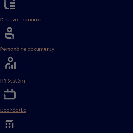
Daňové priznania
Personálne dokumenty
HR Systém
Dochádzka