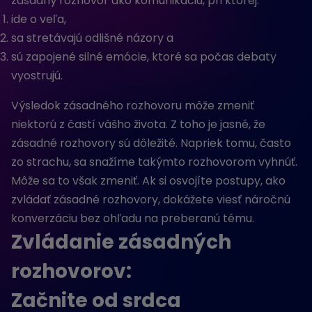
zásadný rozhovor ako komunikáciu, pri ktorej:
ide o veľa,
sa stretávajú odlišné názory a
sú zapojené silné emócie, ktoré sa počas debaty
vyostrujú.
Výsledok zásadného rozhovoru môže zmeniť
niektorú z častí vášho života. Z toho je jasné, že
zásadné rozhovory sú dôležité. Napriek tomu, často
zo strachu, sa snažíme takýmto rozhovorom vyhnúť.
Môže sa to však zmeniť. Ak si osvojíte postupy, ako
zvládať zásadné rozhovory, dokážete viesť náročnú
konverzáciu bez ohľadu na preberanú tému.
Zvládanie zásadných
rozhovorov:
Začnite od srdca