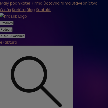
Malý podnikateľ
Firma
Účtovná firma
Stavebníctvo
O nás
Kariéra
Blog
Kontakt
Produkty
Podpora
KROS Akadémia
eFaktúra